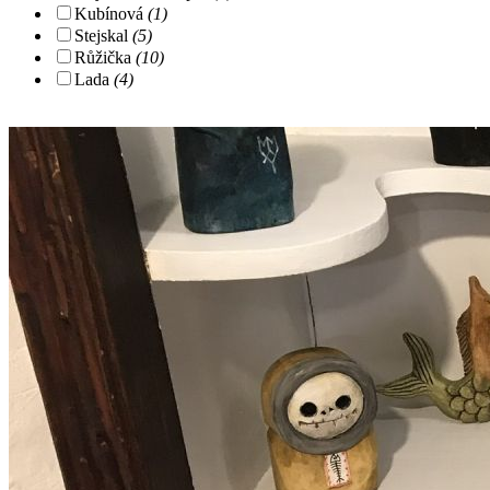
Kubínová
(1)
Stejskal
(5)
Růžička
(10)
Lada
(4)