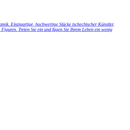
ik. Einzigartige, hochwertige Stücke tschechischer Künstler,
Figuren. Treten Sie ein und fügen Sie Ihrem Leben ein wenig