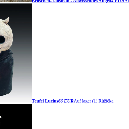
Broschen-Talisman - Allwissendes Auge
44 EUR
Au
Teufel Lucius
66 EUR
Auf lager (1)
Růžička