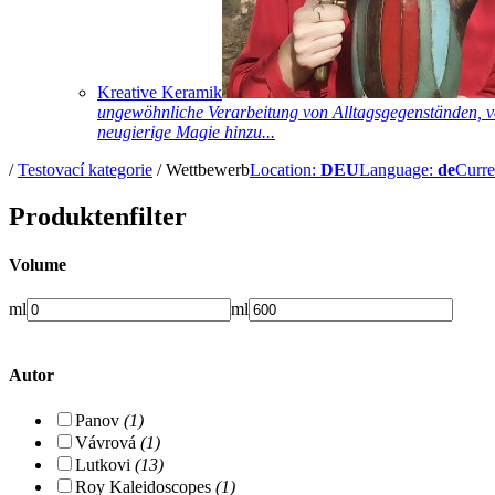
Kreative Keramik
ungewöhnliche Verarbeitung von Alltagsgegenständen, vo
neugierige Magie hinzu...
/
Testovací kategorie
/
Wettbewerb
Location:
DEU
Language:
de
Curr
Produktenfilter
Volume
ml
ml
Autor
Panov
(1)
Vávrová
(1)
Lutkovi
(13)
Roy Kaleidoscopes
(1)