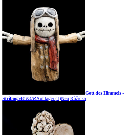
Gott des Himmels -
Stribog
544 EUR
Auf lager (1)
Neu
Růžička