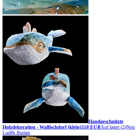
Handgeschnitzte
Holzdekoration - Walfischdorf (klein)
518 EUR
Auf lager (2)
Neu
Luděk Burian