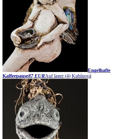
Engelhafte
Kaffeepause
87 EUR
Auf lager (4)
Kubínová