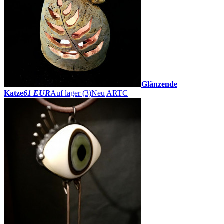
Glänzende
Katze
61 EUR
Auf lager (3)
Neu
ARTC