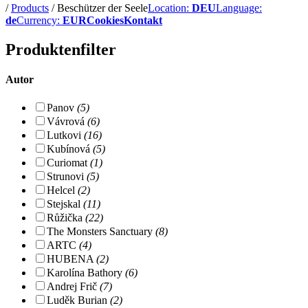
/
Products
/
Beschützer der Seele
Location:
DEU
Language:
de
Currency:
EUR
Cookies
Kontakt
Produktenfilter
Autor
Panov
(5)
Vávrová
(6)
Lutkovi
(16)
Kubínová
(5)
Curiomat
(1)
Strunovi
(5)
Helcel
(2)
Stejskal
(11)
Růžička
(22)
The Monsters Sanctuary
(8)
ARTC
(4)
HUBENA
(2)
Karolína Bathory
(6)
Andrej Frič
(7)
Luděk Burian
(2)