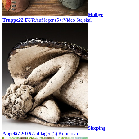
Mollige
Truppe
22 EUR
Auf lager (5+)
Video
Stejskal
Sleeping
Angel
87 EUR
Auf lager (5)
Kubínová