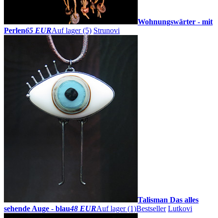
Wohnungswärter - mit
Perlen
65 EUR
Auf lager (5)
Strunovi
Talisman Das alles
sehende Auge - blau
48 EUR
Auf lager (1)
Bestseller
Lutkovi