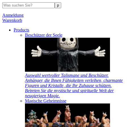
Anmeldung
Warenkorb
Products
Beschützer der Seele
Auswahl wertvoller Talismane und Beschützer.
Anhänger, die Ihnen Fähigkeiten verleihen, charmante
Figuren und Kristalle, die Ihr Zuhause schützen.
Betreten Sie die mystische und spirituelle Welt der
neugierigen Magie.
Magische Geheimnisse