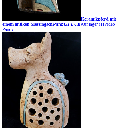
Keramikpferd mit
einem antiken Messingschwanz
431 EUR
Auf lager (1)
Video
Panov