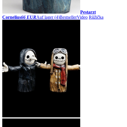
Pestarzt
Cornelius
66 EUR
Auf lager (4)
Bestseller
Video
Růžička