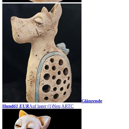
Glänzende
Hund
61 EUR
Auf lager (1)
Neu
ARTC