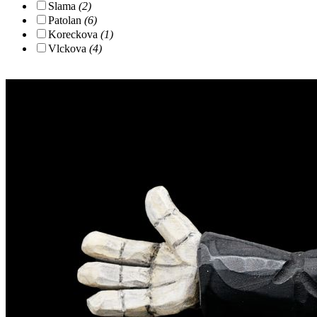
Slama
(2)
Patolan
(6)
Koreckova
(1)
Vlckova
(4)