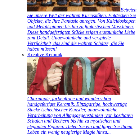
Betreten
Sie unsere Welt der wahren Kuriositäten. Entdecken Sie
Objekte, die Ihre Fantasie anregen. Von Kaleidoskopen
und Metallspinnen bis hin zu fantastischen Maschinen.
Diese handgefertigten Stücke zeigen erstaunliche Liebe
zum Detail. Ungewöhnliche und verspielte
Verrücktheit, das sind die wahren Schätze, die Sie
haben müssen!
Kreative Keramik
Charmante, farbenfrohe und wunderschön
handgefertigte Keramik. Einzigartige, hochwertige
Stücke tschechischer Künstler, ungewöhnliche
Verarbeitung von Alltagsgegenständen, von kostbaren
Schalen und Bechern bis hin zu mystischen und
eleganten Figuren. Treten Sie ein und fügen Sie Ihrem
Leben ein wenig neugierige Magie hinzu...