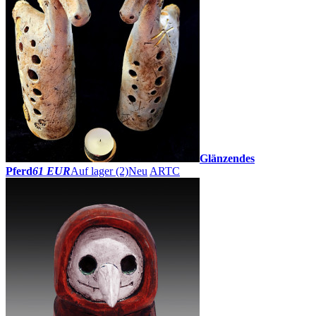
Glänzendes
Pferd
61 EUR
Auf lager (2)
Neu
ARTC