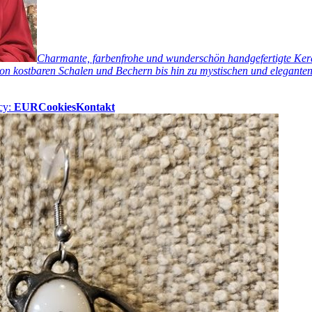
Charmante, farbenfrohe und wunderschön handgefertigte Keram
n kostbaren Schalen und Bechern bis hin zu mystischen und eleganten 
cy:
EUR
Cookies
Kontakt