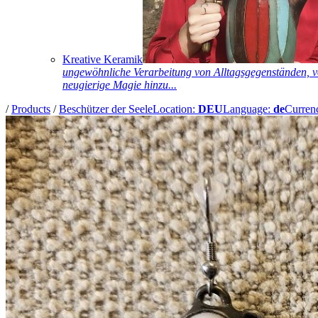
Kreative Keramik
ungewöhnliche Verarbeitung von Alltagsgegenständen, vo
neugierige Magie hinzu...
/
Products
/
Beschützer der Seele
Location:
DEU
Language:
de
Curren