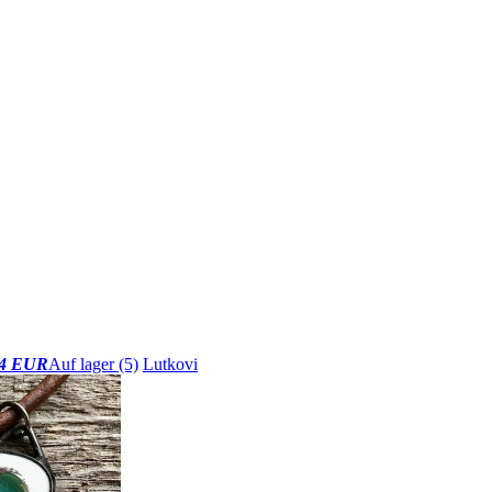
4 EUR
Auf lager (5)
Lutkovi