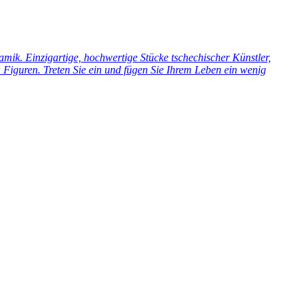
ik. Einzigartige, hochwertige Stücke tschechischer Künstler,
Figuren. Treten Sie ein und fügen Sie Ihrem Leben ein wenig