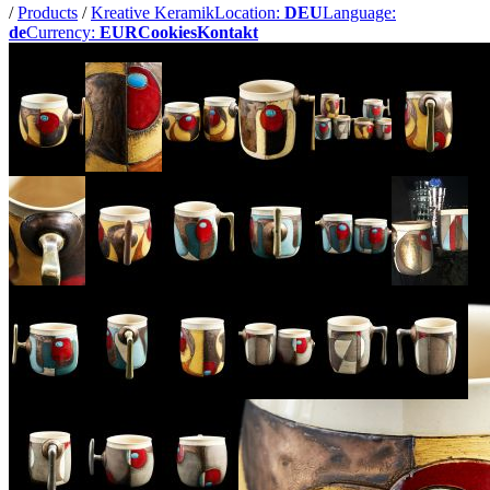
/
Products
/
Kreative Keramik
Location:
DEU
Language:
de
Currency:
EUR
Cookies
Kontakt
Bilder