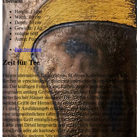
Übersicht
Height:
13 cm
Width:
10 cm
Depth:
10 cm
Gewicht:
1 kg
volume
600
Autor:
Panov
Beschreibung
Zeit für Tee
Für ein alternatives Trinkerlebnis. In dieser Kollektion bieten wir
Becher in verschiedenen Stilen mit unterschiedlichen Messinggriffen
an. Die kräftigen Formen und Farben passen perfekt zu den
originalen antiken Griffen, die von Tür- und Fenstergriffen alter
tschechischer Häuser stammen. Die Art des Griffs hängt davon ab,
welche Griffe der Hersteller zu diesem Zeitpunkt zur Verfügung hat.
Es sind 2 Ausführungen erhältlich, eine klassische (Türgriff) und
eine ungewöhnlichere (alter Fenstergriff), die beide einen festen und
bequemen Griff ermöglichen. Sie werden mit viel Geschick und
Liebe zum Detail hergestellt und eignen sich hervorragend als
Geschenk oder als kurioses Accessoire für Ihr Zuhause. Schauen Sie
sich auch die anderen Stücke aus dieser Reihe an.