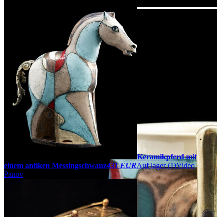
Keramikpferd mit
einem antiken Messingschwanz
431 EUR
Auf lager (1)
Video
Panov