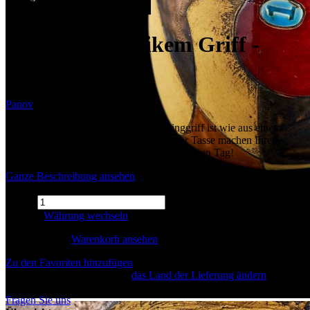
Becher mit antikem Griff -
groß
Panov
Der Keramikbecher mit antikem Messinggriff ist wie aus einem
Märchen. Die Formen und Farben auf der Tasse machen Ihren
morgendlichen Tee verspielt und erhellen Ihren Tag!
Ganze Beschreibung ansehen
Menge
66 EUR
Währung wechseln
Im Warenkorb
Warenkorb ansehen
Zu den Favoriten hinzufügen
Preis der Lieferung an DEU.
das Land der Lieferung ändern
16 EUR
Auf lager (4)
Fragen Sie uns