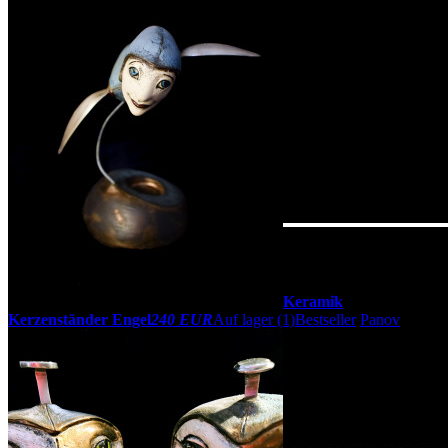
Keramik
Kerzenständer Engel
240 EUR
Auf lager (1)
Bestseller
Panov