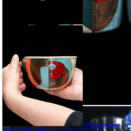
Schale mit antikem
Messinggriff
70 EUR
Vorbestellung
(30 tag)
Neu
Panov