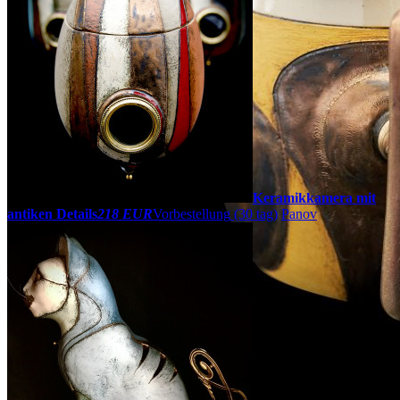
Keramikkamera mit
antiken Details
218 EUR
Vorbestellung
(30 tag)
Panov