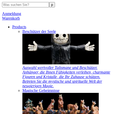
Anmeldung
Warenkorb
Products
Beschützer der Seele
Auswahl wertvoller Talismane und Beschützer.
Anhänger, die Ihnen Fähigkeiten verleihen, charmante
Figuren und Kristalle, die Ihr Zuhause schützen.
Betreten Sie die mystische und spirituelle Welt der
neugierigen Magie.
Magische Geheimnisse