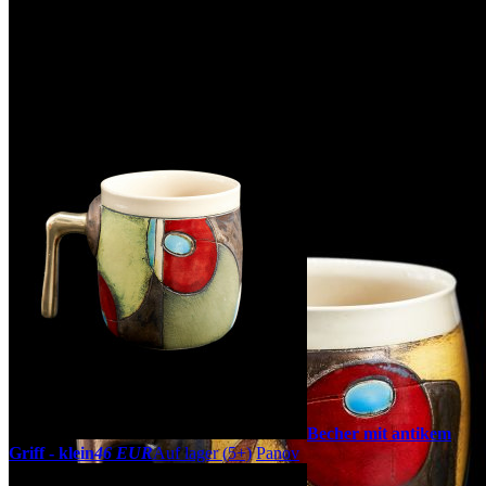
Becher mit antikem
Griff - klein
46 EUR
Auf lager (5+)
Panov