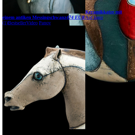
Keramikkatze mit
einem antiken Messingschwanz
474 EUR
Auf lager
(1)
Bestseller
Video
Panov