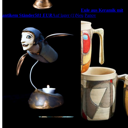
Eule aus Keramik mit
antikem Ständer
501 EUR
Auf lager (1)
Neu
Panov