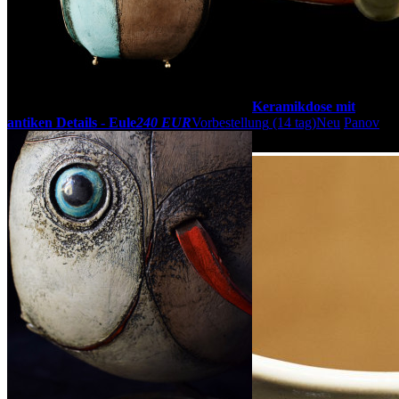
Keramikdose mit
antiken Details - Eule
240 EUR
Vorbestellung
(14 tag)
Neu
Panov