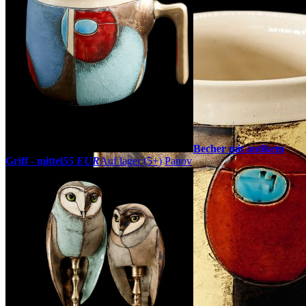
Becher mit antikem
Griff - mittel
55 EUR
Auf lager (5+)
Panov