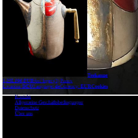
Teekanne
1,25L
196 EUR
Auf lager (3)
Panov
Location:
DEU
Language:
de
Currency:
EUR
Cookies
Kontakt
Allgemeine Geschäftsbedingungen
Datenschutz
Über uns
© copyright
AMI spol. s.r.o.