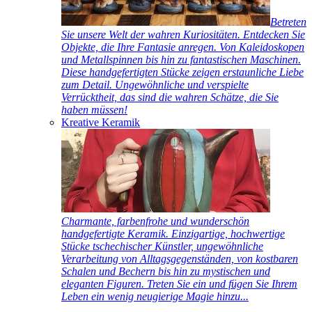
Betreten
Sie unsere Welt der wahren Kuriositäten. Entdecken Sie
Objekte, die Ihre Fantasie anregen. Von Kaleidoskopen
und Metallspinnen bis hin zu fantastischen Maschinen.
Diese handgefertigten Stücke zeigen erstaunliche Liebe
zum Detail. Ungewöhnliche und verspielte
Verrücktheit, das sind die wahren Schätze, die Sie
haben müssen!
Kreative Keramik
Charmante, farbenfrohe und wunderschön
handgefertigte Keramik. Einzigartige, hochwertige
Stücke tschechischer Künstler, ungewöhnliche
Verarbeitung von Alltagsgegenständen, von kostbaren
Schalen und Bechern bis hin zu mystischen und
eleganten Figuren. Treten Sie ein und fügen Sie Ihrem
Leben ein wenig neugierige Magie hinzu...