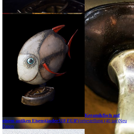
Keramikfisch auf
einem antiken Eisenständer
518 EUR
Vorbestellung
(40 tag)
Neu
Panov