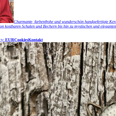
Charmante, farbenfrohe und wunderschön handgefertigte Keram
n kostbaren Schalen und Bechern bis hin zu mystischen und eleganten 
cy:
EUR
Cookies
Kontakt