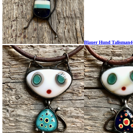
Blauer Hund Talisman
4