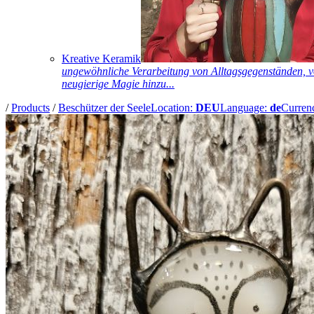
Kreative Keramik
ungewöhnliche Verarbeitung von Alltagsgegenständen, vo
neugierige Magie hinzu...
/
Products
/
Beschützer der Seele
Location:
DEU
Language:
de
Curren