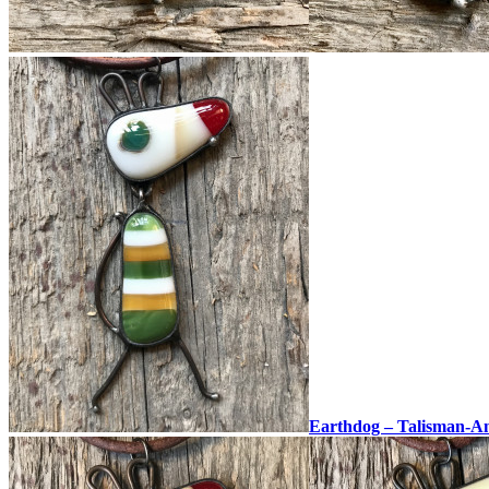
Earthdog – Talisman-A