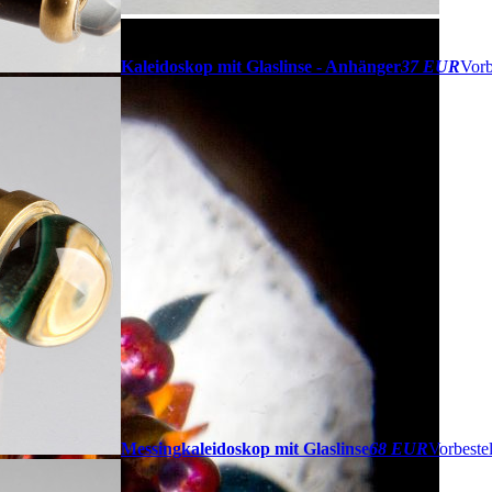
Kaleidoskop mit Glaslinse - Anhänger
37 EUR
Vorb
Messingkaleidoskop mit Glaslinse
68 EUR
Vorbeste