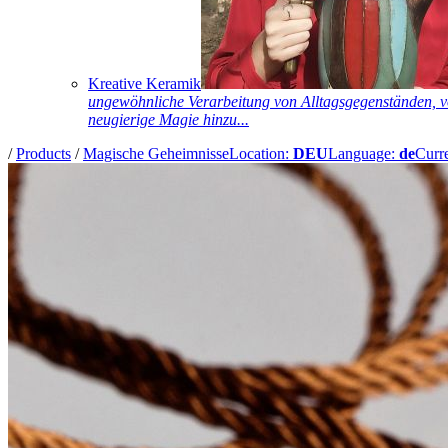
Kreative Keramik
ungewöhnliche Verarbeitung von Alltagsgegenständen, vo
neugierige Magie hinzu...
/
Products
/
Magische Geheimnisse
Location:
DEU
Language:
de
Curr