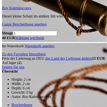
Roy Kaleidoscopes
Dieser kleine Schatz im antiken Stil wird Ihre Welt mit Farbe und Sp
Ganze Beschreibung ansehen
Menge
40 EUR
Währung wechseln
Im Warenkorb
Warenkorb ansehen
Zu den Favoriten hinzufügen
Preis der Lieferung an DEU.
das Land der Lieferung ändern
15 EUR
Auf lager (4)
Fragen Sie uns
Übersicht
Height:
2 cm
Width:
2 cm
Depth:
6 cm
Gewicht:
0 kg
Autor:
Roy Kaleidoscopes
Beschreibung