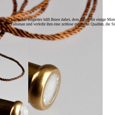
ieser kompakte Begleiter hilft Ihnen dabei, dem Alltag für einige Mom
icher Talisman und verleiht ihm eine zeitlose magische Qualität, die Si