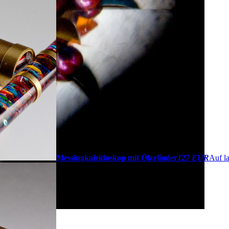
Messingkaleidoskop mit Ölzylinder
127 EUR
Auf la