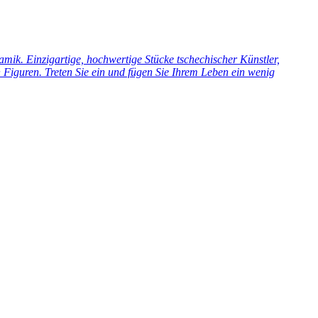
ik. Einzigartige, hochwertige Stücke tschechischer Künstler,
Figuren. Treten Sie ein und fügen Sie Ihrem Leben ein wenig