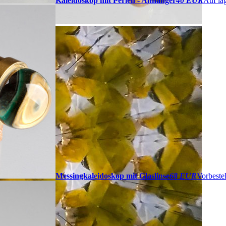
Kaleidoskop mit Perlen - Anhänger
40 EUR
Auf lag
Messingkaleidoskop mit Glaslinse
68 EUR
Vorbeste