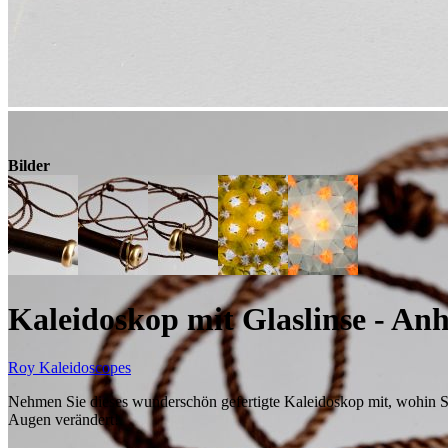
Bilder
Kaleidoskop mit Glaslinse - An
Roy Kaleidoscopes
Nehmen Sie dieses wunderschön gefertigte Kaleidoskop mit, wohin Sie
Augen verändert!