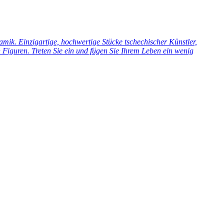
ik. Einzigartige, hochwertige Stücke tschechischer Künstler,
Figuren. Treten Sie ein und fügen Sie Ihrem Leben ein wenig