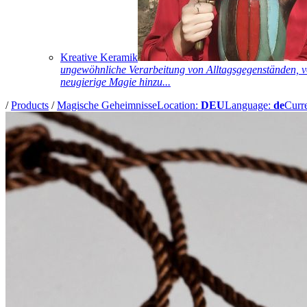
Kreative Keramik
ungewöhnliche Verarbeitung von Alltagsgegenständen, vo
neugierige Magie hinzu...
/
Products
/
Magische Geheimnisse
Location:
DEU
Language:
de
Curr