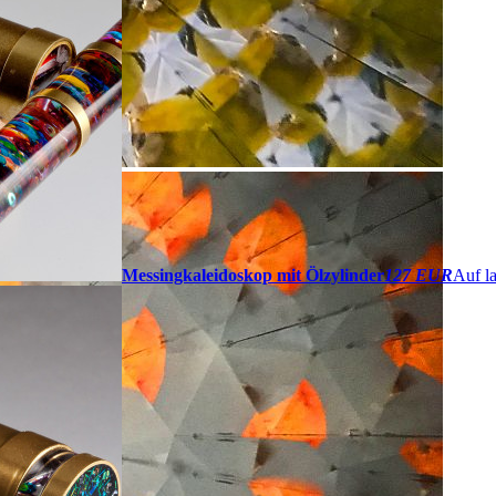
Messingkaleidoskop mit Ölzylinder
127 EUR
Auf la