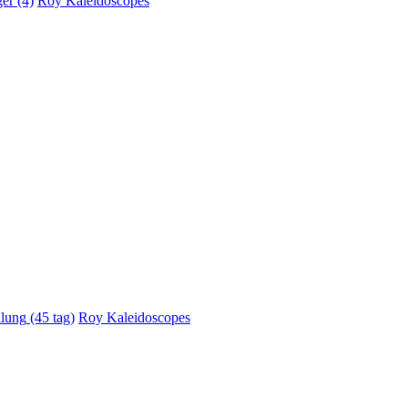
er (4)
Roy Kaleidoscopes
llung
(45 tag)
Roy Kaleidoscopes