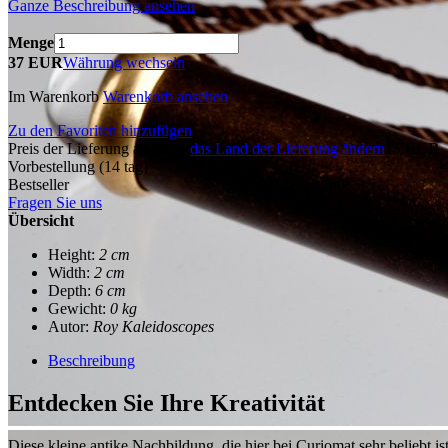
Ganze Beschreibung ansehen
Menge
37 EUR
Währung wechseln
Im Warenkorb
Warenkorb ansehen
Zu den Favoriten hinzufügen
Preis der Lieferung an DEU.
das Land der Lieferung ändern
15 EUR
Vorbestellung
(14 tag)
Bestseller
Fragen Sie uns
Übersicht
Height:
2 cm
Width:
2 cm
Depth:
6 cm
Gewicht:
0 kg
Autor:
Roy Kaleidoscopes
Beschreibung
Entdecken Sie Ihre Kreativität
Diese kleine antike Nachbildung, die hier bei Curiomat sehr beliebt ist