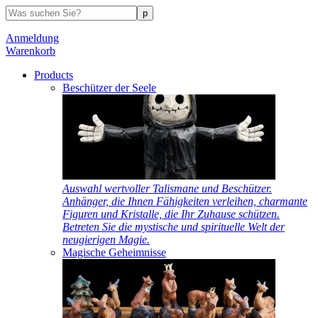
Anmeldung
Warenkorb
Products
Beschützer der Seele
Auswahl wertvoller Talismane und Beschützer.
Anhänger, die Ihnen Fähigkeiten verleihen, charmante
Figuren und Kristalle, die Ihr Zuhause schützen.
Betreten Sie die mystische und spirituelle Welt der
neugierigen Magie.
Magische Geheimnisse