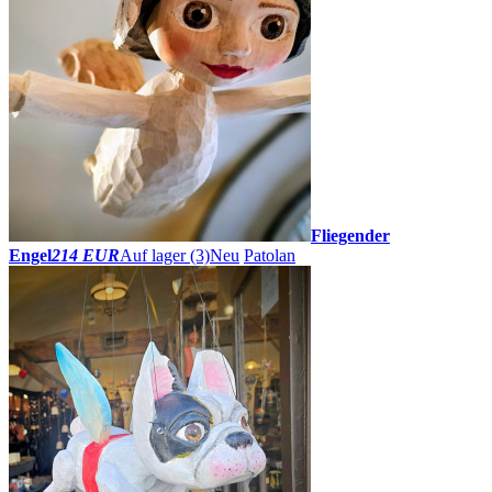
Fliegender
Engel
214 EUR
Auf lager (3)
Neu
Patolan