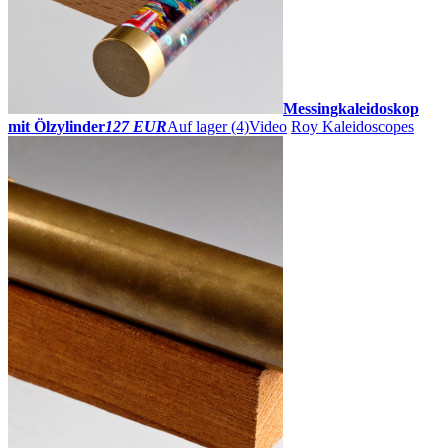
Messingkaleidoskop
mit Ölzylinder
127 EUR
Auf lager (4)
Video
Roy Kaleidoscopes