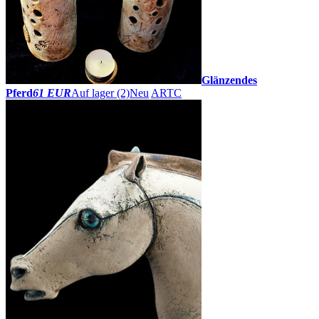
Glänzendes
Pferd
61 EUR
Auf lager (2)
Neu
ARTC