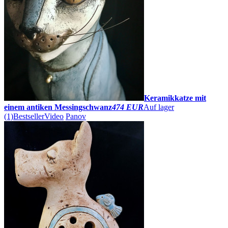
Keramikkatze mit
einem antiken Messingschwanz
474 EUR
Auf lager
(1)
Bestseller
Video
Panov