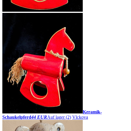
Keramik-
Schaukelpferd
44 EUR
Auf lager (2)
Vlckova