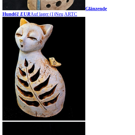
Glänzende
Hund
61 EUR
Auf lager (1)
Neu
ARTC