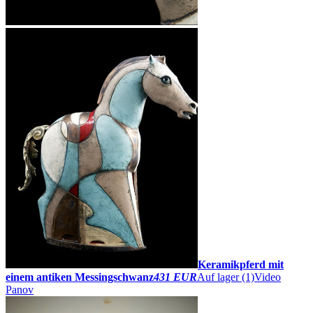
Keramikpferd mit
einem antiken Messingschwanz
431 EUR
Auf lager (1)
Video
Panov