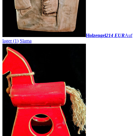
Holzengel
214 EUR
Auf
lager (1)
Slama