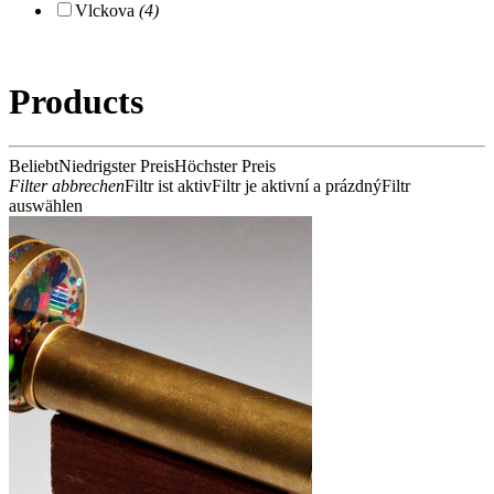
Vlckova
(4)
Products
Beliebt
Niedrigster Preis
Höchster Preis
Filter abbrechen
Filtr ist aktiv
Filtr je aktivní a prázdný
Filtr
auswählen