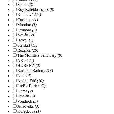
Špidla
(3)
Roy Kaleidoscopes
(8)
Kubínová
(24)
Curiomat
(1)
Moodoo
(1)
Strunovi
(5)
Novák
(2)
Helcel
(2)
Stejskal
(11)
Růžička
(26)
The Monsters Sanctuary
(8)
ARTC
(4)
HUBENA
(2)
Karolína Bathory
(13)
Lada
(4)
Andrej Frič
(10)
Luděk Burian
(2)
Slama
(2)
Patolan
(6)
Vondrich
(3)
Jensovska
(3)
Koreckova
(1)