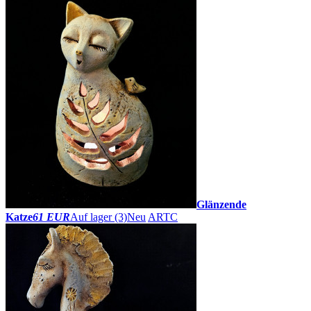
Glänzende
Katze
61 EUR
Auf lager (3)
Neu
ARTC