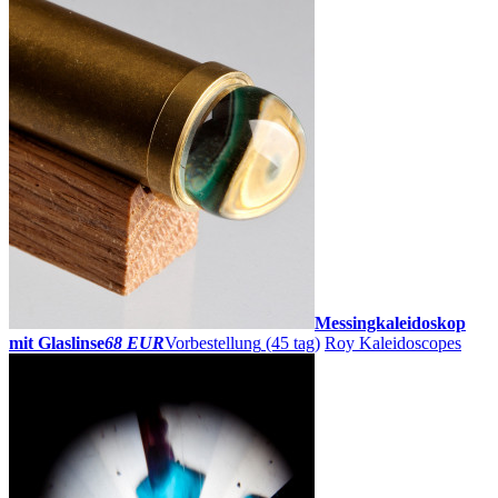
Messingkaleidoskop
mit Glaslinse
68 EUR
Vorbestellung
(45 tag)
Roy Kaleidoscopes