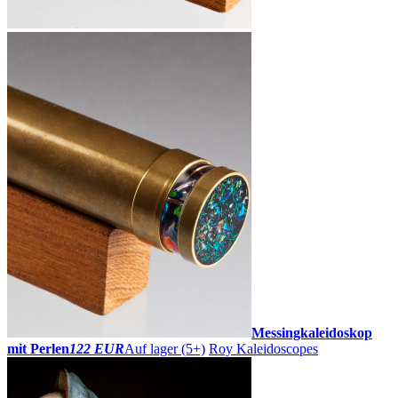
Messingkaleidoskop
mit Perlen
122 EUR
Auf lager (5+)
Roy Kaleidoscopes