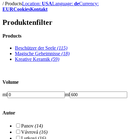
/
Products
Location:
USA
Language:
de
Currency:
EUR
Cookies
Kontakt
Produktenfilter
Products
Beschützer der Seele
(115)
Magische Geheimnisse
(18)
Kreative Keramik
(59)
Volume
ml
ml
Autor
Panov
(14)
Vávrová
(16)
Lutkovi
(16)