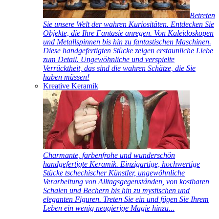
Betreten
Sie unsere Welt der wahren Kuriositäten. Entdecken Sie
Objekte, die Ihre Fantasie anregen. Von Kaleidoskopen
und Metallspinnen bis hin zu fantastischen Maschinen.
Diese handgefertigten Stücke zeigen erstaunliche Liebe
zum Detail. Ungewöhnliche und verspielte
Verrücktheit, das sind die wahren Schätze, die Sie
haben müssen!
Kreative Keramik
Charmante, farbenfrohe und wunderschön
handgefertigte Keramik. Einzigartige, hochwertige
Stücke tschechischer Künstler, ungewöhnliche
Verarbeitung von Alltagsgegenständen, von kostbaren
Schalen und Bechern bis hin zu mystischen und
eleganten Figuren. Treten Sie ein und fügen Sie Ihrem
Leben ein wenig neugierige Magie hinzu...