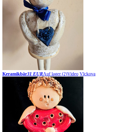
Keramikbär
31 EUR
Auf lager (2)
Video
Vlckova