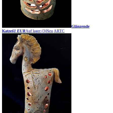
Glänzende
Katze
61 EUR
Auf lager (3)
Neu
ARTC