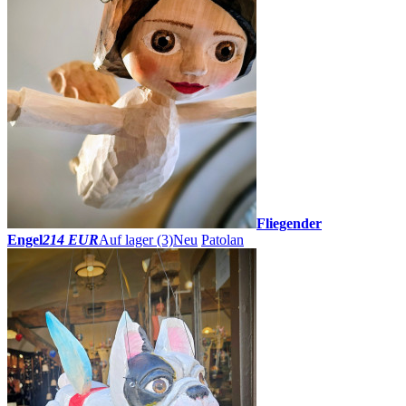
Fliegender
Engel
214 EUR
Auf lager (3)
Neu
Patolan