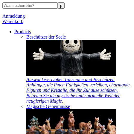
Anmeldung
Warenkorb
Products
Beschützer der Seele
Auswahl wertvoller Talismane und Beschützer.
Anhänger, die Ihnen Fähigkeiten verleihen, charmante
Figuren und Kristalle, die Ihr Zuhause schützen.
Betreten Sie die mystische und spirituelle Welt der
neugierigen Magie.
Magische Geheimnisse