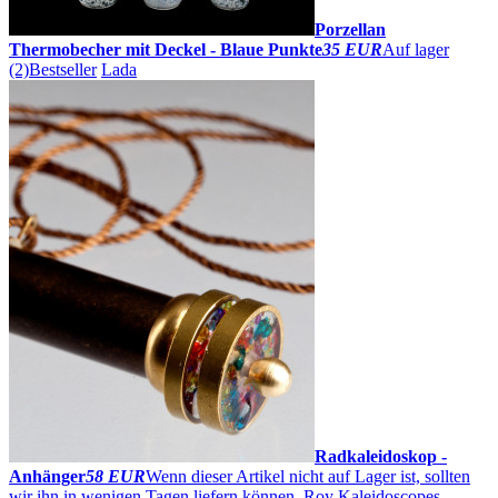
Porzellan
Thermobecher mit Deckel - Blaue Punkte
35 EUR
Auf lager
(2)
Bestseller
Lada
Radkaleidoskop -
Anhänger
58 EUR
Wenn dieser Artikel nicht auf Lager ist, sollten
wir ihn in wenigen Tagen liefern können.
Roy Kaleidoscopes