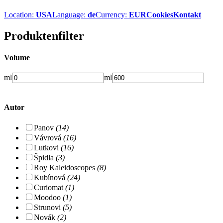
Location:
USA
Language:
de
Currency:
EUR
Cookies
Kontakt
Produktenfilter
Volume
ml
ml
Autor
Panov
(14)
Vávrová
(16)
Lutkovi
(16)
Špidla
(3)
Roy Kaleidoscopes
(8)
Kubínová
(24)
Curiomat
(1)
Moodoo
(1)
Strunovi
(5)
Novák
(2)