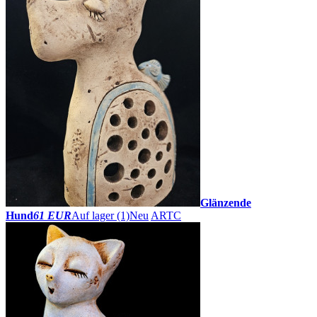
Glänzende
Hund
61 EUR
Auf lager (1)
Neu
ARTC