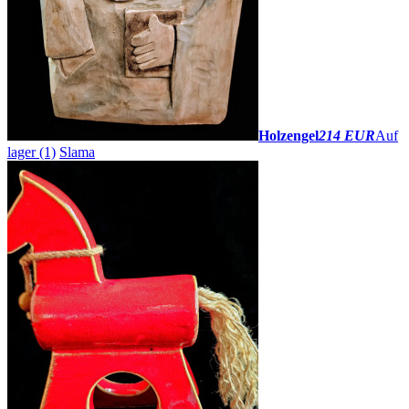
Holzengel
214 EUR
Auf
lager (1)
Slama