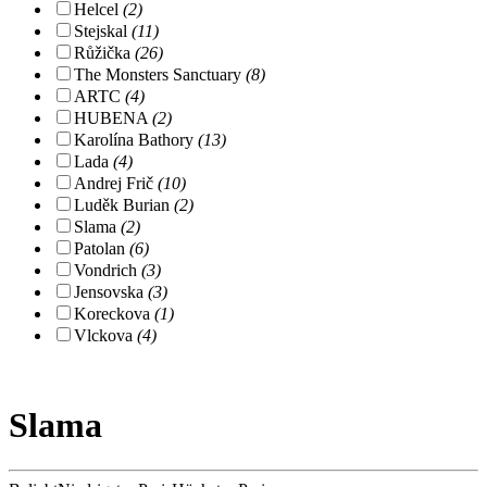
Helcel
(2)
Stejskal
(11)
Růžička
(26)
The Monsters Sanctuary
(8)
ARTC
(4)
HUBENA
(2)
Karolína Bathory
(13)
Lada
(4)
Andrej Frič
(10)
Luděk Burian
(2)
Slama
(2)
Patolan
(6)
Vondrich
(3)
Jensovska
(3)
Koreckova
(1)
Vlckova
(4)
Slama