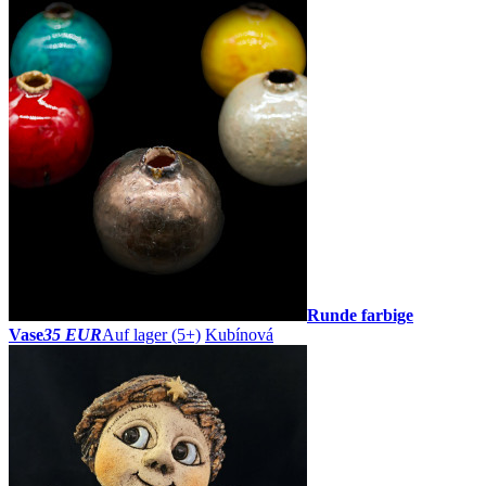
Runde farbige
Vase
35 EUR
Auf lager (5+)
Kubínová