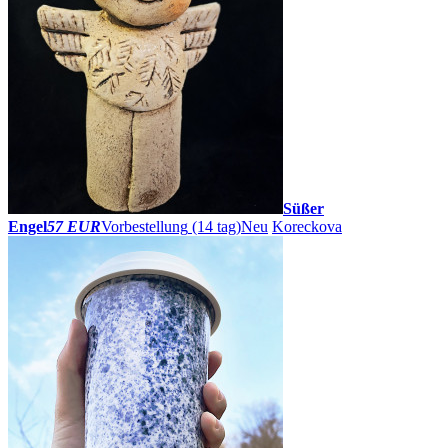
Süßer
Engel
57 EUR
Vorbestellung
(14 tag)
Neu
Koreckova