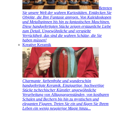
Betreten
Sie unsere Welt der wahren Kuriositäten. Entdecken Sie
Objekte, die Ihre Fantasie anregen. Von Kaleidoskopen
und Metallspinnen bis hin zu fantastischen Maschinen.
Diese handgefertigten Stücke zeigen erstaunliche Liebe
zum Detail. Ungewöhnliche und verspielte
Verrücktheit, das sind die wahren Schätze, die Sie
haben müssen!
Kreative Keramik
Charmante, farbenfrohe und wunderschön
handgefertigte Keramik. Einzigartige, hochwertige
Stücke tschechischer Künstler, ungewöhnliche
Verarbeitung von Alltagsgegenständen, von kostbaren
Schalen und Bechern bis hin zu mystischen und
eleganten Figuren. Treten Sie ein und fügen Sie Ihrem
Leben ein wenig neugierige Magie hinzu...