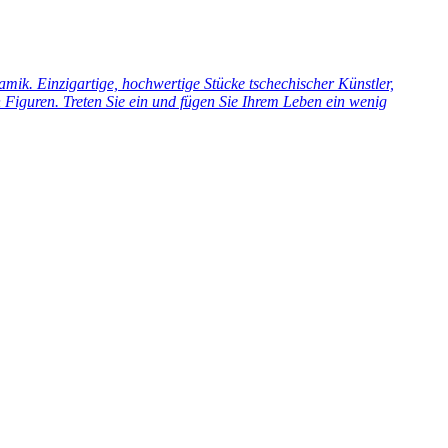
ik. Einzigartige, hochwertige Stücke tschechischer Künstler,
Figuren. Treten Sie ein und fügen Sie Ihrem Leben ein wenig