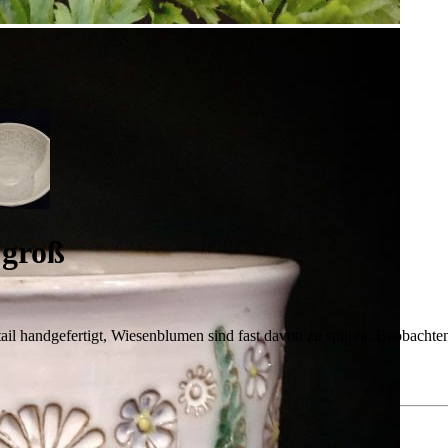
 groß
tail handgefertigt, Wiesenblumen sind fast davon zu spüren. Beobachte