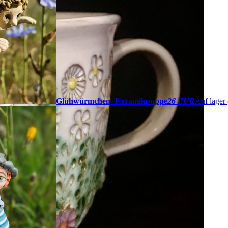
Glühwürmchen- Keramikpuppe
26 EUR
Auf lager 