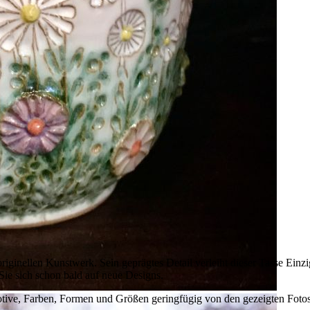
riginellen Kunstwerk. Sein geprägtes Detail verleiht dieser Tasse Einzi
ie sich schon bald auf neue Designs.
 Motive, Farben, Formen und Größen geringfügig von den gezeigten Foto