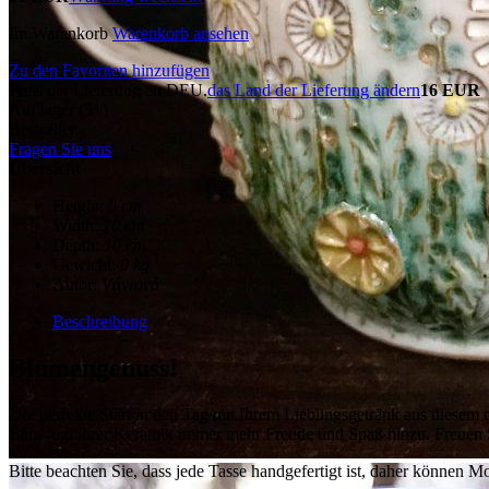
Im Warenkorb
Warenkorb ansehen
Zu den Favoriten hinzufügen
Preis der Lieferung an DEU.
das Land der Lieferung ändern
16 EUR
Auf lager (5+)
Bestseller
Fragen Sie uns
Übersicht
Height:
9 cm
Width:
10 cm
Depth:
10 cm
Gewicht:
0 kg
Autor:
Vávrová
Beschreibung
Blumengenuss!
Der perfekte Start in den Tag mit Ihrem Lieblingsgetränk aus diesem o
Bára fügt ihrer Keramik immer mehr Freude und Spaß hinzu. Freuen S
Bitte beachten Sie, dass jede Tasse handgefertigt ist, daher können