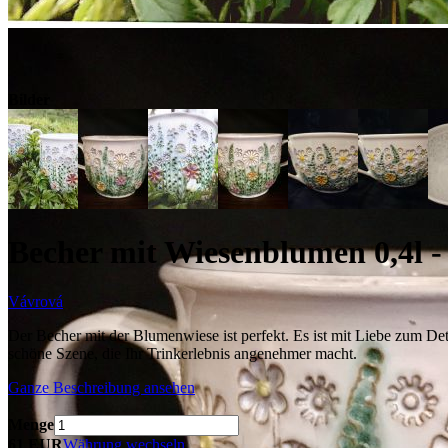
Bilder
Becher mit Wiesenblumen 0,4l -
Vávrová
Der Becher mit der Blumenwiese ist perfekt. Es ist mit Liebe zum De
schöne Szene, die Ihr Trinkerlebnis angenehmer macht.
Ganze Beschreibung ansehen
Menge
61 EUR
Währung wechseln