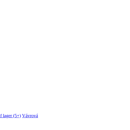
f lager (5+)
Vávrová