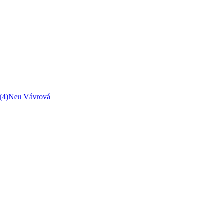
(4)
Neu
Vávrová