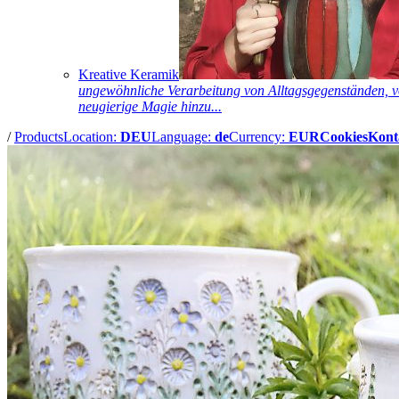
Kreative Keramik
ungewöhnliche Verarbeitung von Alltagsgegenständen, vo
neugierige Magie hinzu...
/
Products
Location:
DEU
Language:
de
Currency:
EUR
Cookies
Kont