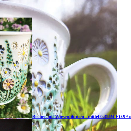
Becher mit Wiesenblumen - mittel 0.35l
44 EUR
Au