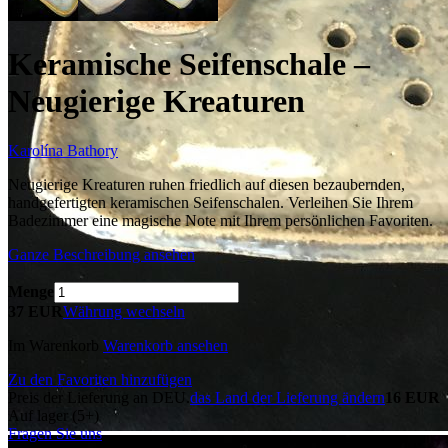
Keramische Seifenschale –
Neugierige Kreaturen
Karolína Bathory
Neugierige Kreaturen ruhen friedlich auf diesen bezaubernden,
handgefertigten keramischen Seifenschalen. Verleihen Sie Ihrem
Badezimmer eine magische Note mit Ihrem persönlichen Favoriten.
Ganze Beschreibung ansehen
Menge
37 EUR
Währung wechseln
Im Warenkorb
Warenkorb ansehen
Zu den Favoriten hinzufügen
Preis der Lieferung an DEU.
das Land der Lieferung ändern
16 EUR
Auf lager (5+)
Fragen Sie uns