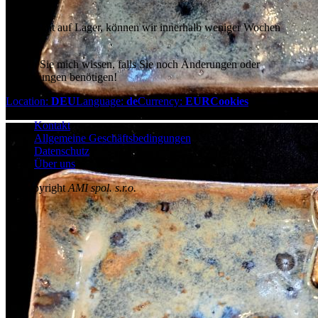
vermeiden!
Falls nicht auf Lager, können wir innerhalb weniger Wochen
liefern.
Lassen Sie mich wissen, falls Sie noch Änderungen oder
Anpassungen benötigen!
Location:
DEU
Language:
de
Currency:
EUR
Cookies
Kontakt
Allgemeine Geschäftsbedingungen
Datenschutz
Über uns
© copyright
AMI spol. s.r.o.