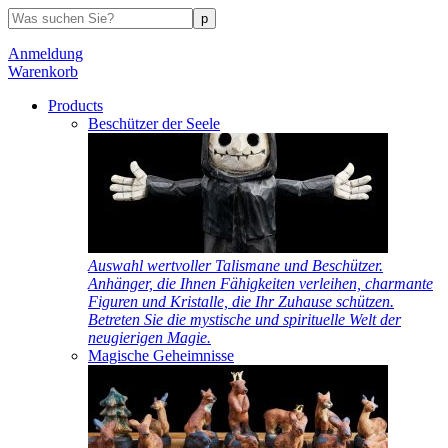
Anmeldung
Warenkorb
Products
Beschützer der Seele
Auswahl wertvoller Talismane und Beschützer.
Anhänger, die Ihnen Fähigkeiten verleihen, charmante
Figuren und Kristalle, die Ihr Zuhause schützen.
Betreten Sie die mystische und spirituelle Welt der
neugierigen Magie.
Magische Geheimnisse