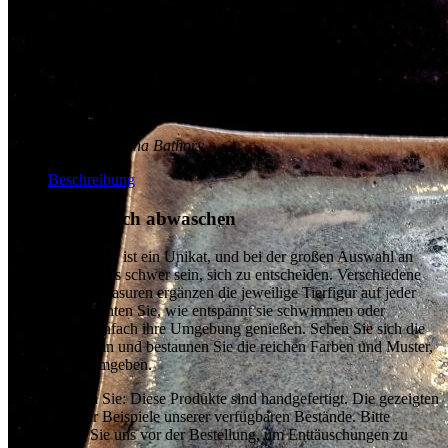
Lassen Sie mich wissen, falls Sie noch Änderungen oder
Anpassungen benötigen!
Übersicht
Height:
1 cm
Width:
12 cm
Depth:
10 cm
Gewicht:
0 kg
Autor:
Karolína Bathory
Beschreibung
Den Tag einfach abwaschen
Jede Seifenschale ist ein Unikat, und bei der großen Auswahl an
Kreaturen wird es schwer sein, sich zu entscheiden. Verschiedene
Tonarten und Glasuren ergänzen die jeweilige Tierfigur auf jeder
Schale. Beobachten Sie, wie entspannt sie schwimmen oder
schlafen und einfach ihre Umgebung genießen. Sehen Sie sich die
feinen Details an und bestaunen Sie die reichen Farben und Muster,
die die Tiere umgeben.
Bitte beachten Sie: Diese Produkte sind handgefertigt. Die gezeigten
Fotos sind nur Beispiele unserer verfügbaren Bestände. Bitte
kontaktieren Sie uns vor der Bestellung, um Enttäuschungen zu