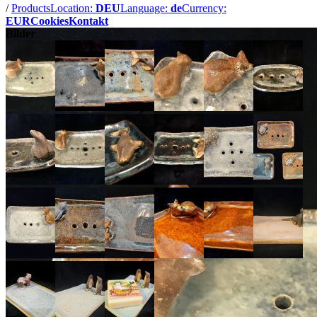
/
Products
Location:
DEU
Language:
de
Currency:
EUR
Cookies
Kontakt
Bilder