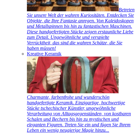
Betreten
Sie unsere Welt der wahren Kuriositäten. Entdecken Sie
Objekte, die Ihre Fantasie anregen. Von Kaleidoskopen
und Metallspinnen bis hin zu fantastischen Maschinen.
Diese handgefertigten Stücke zeigen erstaunliche Liebe
zum Detail. Ungewöhnliche und verspielte
Verrücktheit, das sind die wahren Schätze, die Sie
haben müssen!
Kreative Keramik
Charmante, farbenfrohe und wunderschön
handgefertigte Keramik. Einzigartige, hochwertige
Stücke tschechischer Künstler, ungewöhnliche
Verarbeitung von Alltagsgegenständen, von kostbaren
Schalen und Bechern bis hin zu mystischen und
eleganten Figuren. Treten Sie ein und fügen Sie Ihrem
Leben ein wenig neugierige Magie hinzu...