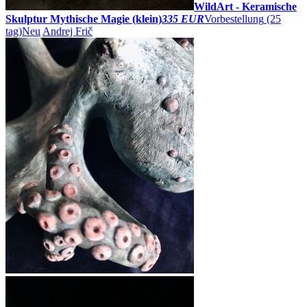
WildArt - Keramische
Skulptur Mythische Magie (klein)
335 EUR
Vorbestellung
(25
tag)
Neu
Andrej Frič