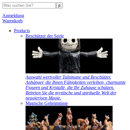
Anmeldung
Warenkorb
Products
Beschützer der Seele
Auswahl wertvoller Talismane und Beschützer.
Anhänger, die Ihnen Fähigkeiten verleihen, charmante
Figuren und Kristalle, die Ihr Zuhause schützen.
Betreten Sie die mystische und spirituelle Welt der
neugierigen Magie.
Magische Geheimnisse