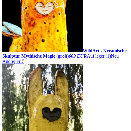
WildArt - Keramische
Skulptur Mythische Magie (groß)
609 EUR
Auf lager (1)
Neu
Andrej Frič