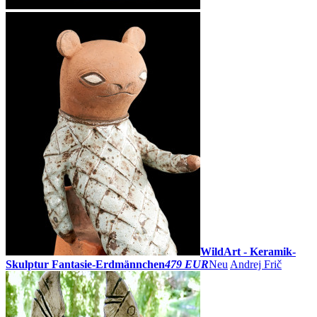
WildArt - Keramik-
Skulptur Fantasie-Erdmännchen
479 EUR
Neu
Andrej Frič