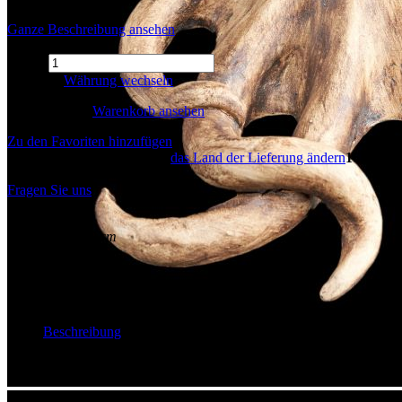
Ganze Beschreibung ansehen
Menge
286 EUR
Währung wechseln
Im Warenkorb
Warenkorb ansehen
Zu den Favoriten hinzufügen
Preis der Lieferung an DEU.
das Land der Lieferung ändern
16 EUR
Auf lager (1)
Fragen Sie uns
Übersicht
Height:
9 cm
Width:
23 cm
Depth:
26 cm
Gewicht:
1 kg
Autor:
Andrej Frič
Beschreibung
Maskiertes Wunder