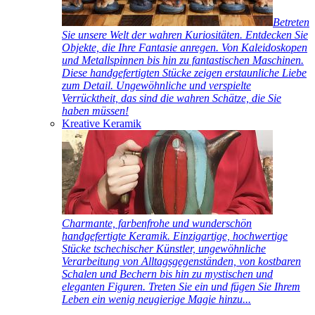
Betreten
Sie unsere Welt der wahren Kuriositäten. Entdecken Sie
Objekte, die Ihre Fantasie anregen. Von Kaleidoskopen
und Metallspinnen bis hin zu fantastischen Maschinen.
Diese handgefertigten Stücke zeigen erstaunliche Liebe
zum Detail. Ungewöhnliche und verspielte
Verrücktheit, das sind die wahren Schätze, die Sie
haben müssen!
Kreative Keramik
Charmante, farbenfrohe und wunderschön
handgefertigte Keramik. Einzigartige, hochwertige
Stücke tschechischer Künstler, ungewöhnliche
Verarbeitung von Alltagsgegenständen, von kostbaren
Schalen und Bechern bis hin zu mystischen und
eleganten Figuren. Treten Sie ein und fügen Sie Ihrem
Leben ein wenig neugierige Magie hinzu...