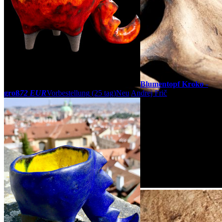
Blumentopf Kroko -
groß
72 EUR
Vorbestellung
(25 tag)
Neu
Andrej Frič