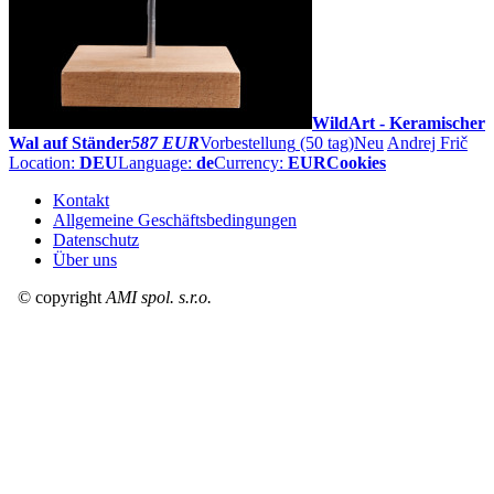
WildArt - Keramischer
Wal auf Ständer
587 EUR
Vorbestellung
(50 tag)
Neu
Andrej Frič
Location:
DEU
Language:
de
Currency:
EUR
Cookies
Kontakt
Allgemeine Geschäftsbedingungen
Datenschutz
Über uns
© copyright
AMI spol. s.r.o.