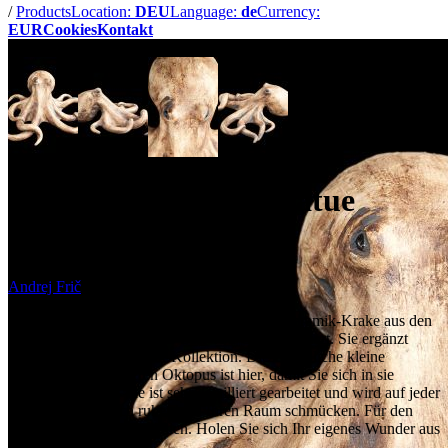
/
Products
Location:
DEU
Language:
de
Currency:
EUR
Cookies
Kontakt
Bilder
WildArt - Keramikstatue
Oktopus (klein)
Andrej Frič
Wir freuen uns sehr, dass diese neue kleine Keramik-Krake aus den
Tiefen der Ozeane nun die Ufer von Curiomat ziert. Sie ergänzt
unsere Wild Art Keramik-Kollektion. Diese niedliche kleine
Schwester des größeren Oktopus ist hier, damit Sie sich in sie
verlieben können. Sie ist sehr detailliert gearbeitet und wird auf jeder
Oberfläche friedlich ruhen und Ihren Raum schmücken. Für den
Meeresliebhaber in uns allen. Holen Sie sich Ihr eigenes Wunder aus
der Tiefe in Ihre Welt.