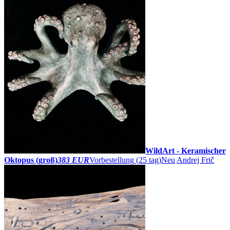
WildArt - Keramischer
Oktopus (groß)
383 EUR
Vorbestellung
(25 tag)
Neu
Andrej Frič