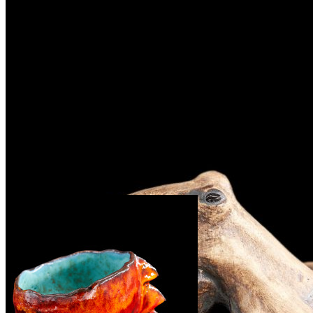
Wir alle haben uns in diese schönen und intelligenten Geschöpfe
verliebt. Deshalb freuen wir uns, erneut ein kleines
Keramikkunstwerk anbieten zu können, das den neugierigen
Oktopus feiert. Wie sein älteres Geschwisterchen wartet auch dieses
niedliche Geschöpf auf einen liebevollen Platz und ein Zuhause, das
der Ozean zu schätzen weiß. Seine Tentakel verleihen diesem
Kunstwerk ein Gefühl von Bewegung und Anmut. Zögern Sie
nicht, dieses seltene Stück ist nur noch vor Weihnachten erhältlich.
Bitte beachten Sie, dass alle Keramiken handgefertigt sind und
daher Farbe, Größe und Stil von den gezeigten Fotos abweichen
können.
Související produkty