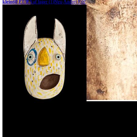
klein
60 EUR
Auf lager (1)
Neu
Andrej Frič