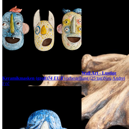
Wall Art - Lustige
Keramikmasken (groß)
74 EUR
Vorbestellung
(25 tag)
Neu
Andrej
Frič