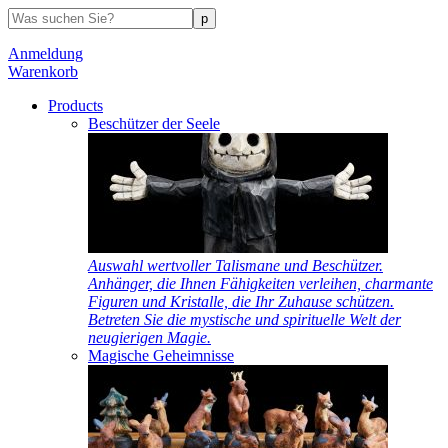
Anmeldung
Warenkorb
Products
Beschützer der Seele
Auswahl wertvoller Talismane und Beschützer.
Anhänger, die Ihnen Fähigkeiten verleihen, charmante
Figuren und Kristalle, die Ihr Zuhause schützen.
Betreten Sie die mystische und spirituelle Welt der
neugierigen Magie.
Magische Geheimnisse