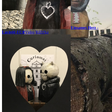
Einsames Herz -
Lucie
66 EUR
Video
Růžička