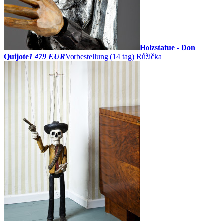
Holzstatue - Don
Quijote
1 479 EUR
Vorbestellung
(14 tag)
Růžička