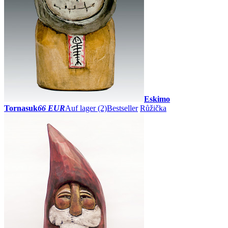
Eskimo
Tornasuk
66 EUR
Auf lager (2)
Bestseller
Růžička