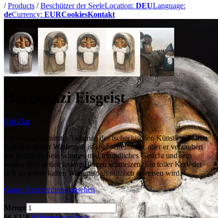
/
Products
/
Beschützer der Seele
Location:
DEU
Language:
de
Currency:
EUR
Cookies
Kontakt
Bilder
Barbegazi Eisgeist
Růžička
Ein handgeschnitzter Talisman des tschechischen Künstlers Martin
Růžička, dieser Wintergott ist sehr schelmisch, aber er verzaubert
Sie trotzdem. Sein warmes und freundliches Gesicht und sein
weißer Bart ließen unsere Herzen schmelzen. Ein toller Kerl, der
sich an jedem kalten Wintertag als nützlich erweisen wird.
Ganze Beschreibung ansehen
Menge
66 EUR
Währung wechseln