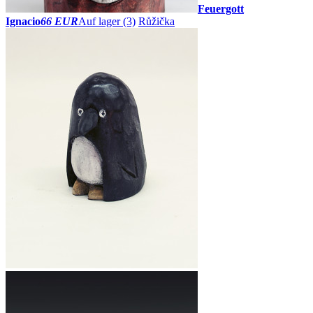
Feuergott
Ignacio
66 EUR
Auf lager (3)
Růžička