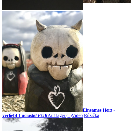
ZOOM
Einsames Herz -
verliebt Lucius
66 EUR
Auf lager (1)
Video
Růžička