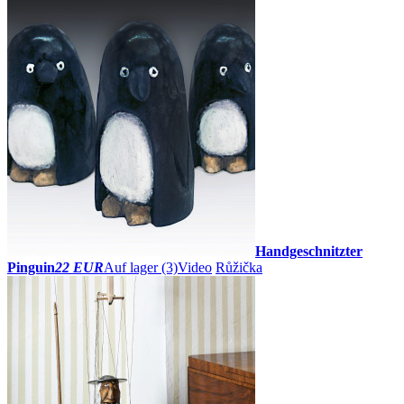
Handgeschnitzter
Pinguin
22 EUR
Auf lager (3)
Video
Růžička