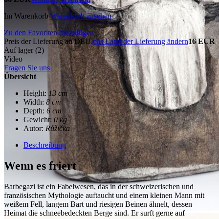
Im Warenkorb
Warenkorb ansehen
Zu den Favoriten hinzufügen
Preis der Lieferung an DEU.
das Land der Lieferung ändern
16 EUR
Auf lager (2)
Video
Fragen Sie uns
Übersicht
Height:
13 cm
Width:
8 cm
Depth:
6 cm
Gewicht:
0 kg
Autor:
Růžička
Beschreibung
Wenn es friert
Barbegazi ist ein Fabelwesen, das in der schweizerischen und
französischen Mythologie auftaucht und einem kleinen Mann mit
weißem Fell, langem Bart und riesigen Beinen ähnelt, dessen
Heimat die schneebedeckten Berge sind. Er surft gerne auf