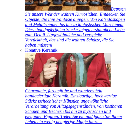
Betreten
Sie unsere Welt der wahren Kuriositäten. Entdecken Sie
Objekte, die Ihre Fantasie anregen. Von Kaleidoskopen
und Metallspinnen bis hin zu fantastischen Maschinen.
Diese handgefertigten Stücke zeigen erstaunliche Liebe
zum Detail. Ungewöhnliche und verspielte
Verrücktheit, das sind die wahren Schätze, die Sie
haben müssen!
Kreative Keramik
Charmante, farbenfrohe und wunderschön
handgefertigte Keramik. Einzigartige, hochwertige
Stücke tschechischer Künstler, ungewöhnliche
Verarbeitung von Alltagsgegenständen, von kostbaren
Schalen und Bechern bis hin zu mystischen und
eleganten Figuren. Treten Sie ein und fügen Sie Ihrem
Leben ein wenig neugierige Magie hinzu...