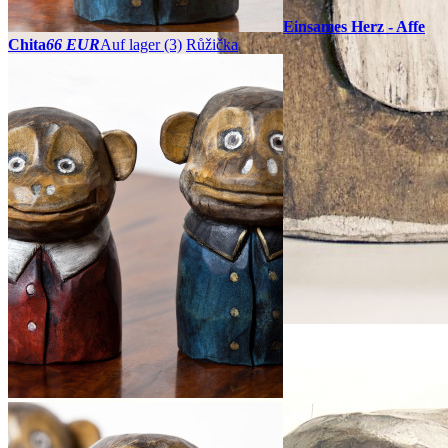
Einsames Herz - Affe
Chita
66 EUR
Auf lager (3)
Růžička