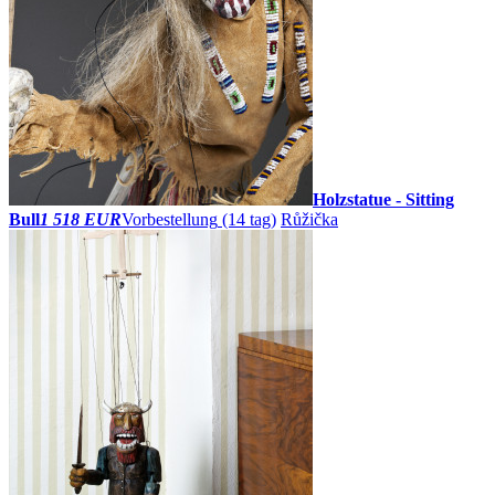
Holzstatue - Sitting
Bull
1 518 EUR
Vorbestellung
(14 tag)
Růžička