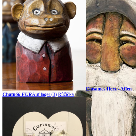
Einsames Herz - Affen
Chatu
66 EUR
Auf lager (3)
Růžička