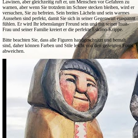
Lawinen, aber gleichzeitig ruft er, um Menschen vor Gefahren zu
warnen, aber wenn Sie trotzdem im Schnee stecken bleiben, wird er
versuchen, Sie zu befreien. Sein breites Lächeln und sein warmes
Aussehen sind perfekt, damit Sie sich in seiner Gegenwart entspannt
fühlen. Er wird Ihr lebenslanger Freund sein und mit seiner Inuit-
Frau und seiner Familie kreiert er die perfekte Eskimo-Krippe.
Bitte beachten Sie, dass alle Figuren handgeschnitzt und bemalt
sind, daher können Farben und Stile leicht von den gezeigten Fotos
abweichen.