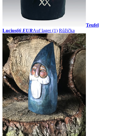
Teufel
Lucius
66 EUR
Auf lager (1)
Růžička