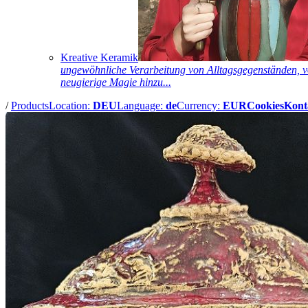
Kreative Keramik
ungewöhnliche Verarbeitung von Alltagsgegenständen, vo
neugierige Magie hinzu...
/
Products
Location:
DEU
Language:
de
Currency:
EUR
Cookies
Kont