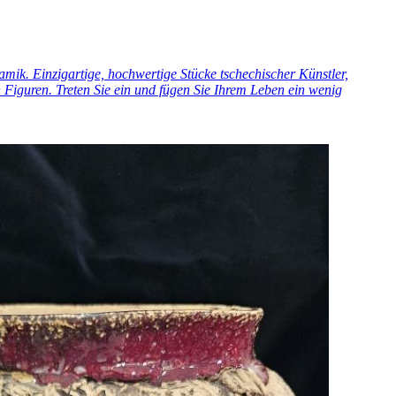
ik. Einzigartige, hochwertige Stücke tschechischer Künstler,
Figuren. Treten Sie ein und fügen Sie Ihrem Leben ein wenig