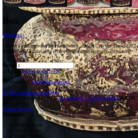
Box
Kubínová
Die Verwendung von Porzellanstücken, die am Ufer der Themse in L
dekorativen Gefäßes. Ein echtes Original mit eigener Geschichte.
Menge
431 EUR
Währung wechseln
Im Warenkorb
Warenkorb ansehen
Zu den Favoriten hinzufügen
Preis der Lieferung an DEU.
das Land der Lieferung ändern
16 EUR
Auf lager (2)
Fragen Sie uns
Übersicht
Height:
25 cm
Width:
25 cm
Depth:
15 cm