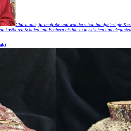
Charmante, farbenfrohe und wunderschön handgefertigte Keram
n kostbaren Schalen und Bechern bis hin zu mystischen und eleganten 
akt