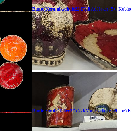
Bunte Keramikschale
22 EUR
Auf lager (5+)
Kubín
Bunte runde Teller
27 EUR
Vorbestellung
(20 tag)
K