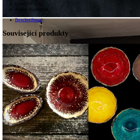
Gewicht:
1 kg
Autor:
Kubínová
Beschreibung
Související produkty