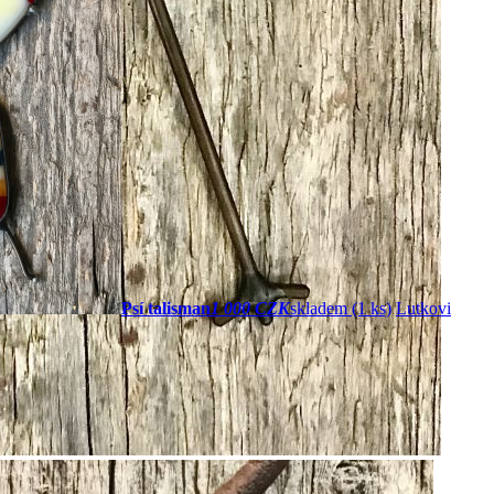
Psí talisman
1 000 CZK
skladem (1 ks)
Lutkovi