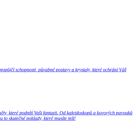
opůjčí schopnosti, půvabné postavy a krystaly, které ochrání Váš
ěty, které podnítí Vaši fantazii. Od kaleidoskopů a kovových pavouků
 to skutečné poklady, které musíte mít!