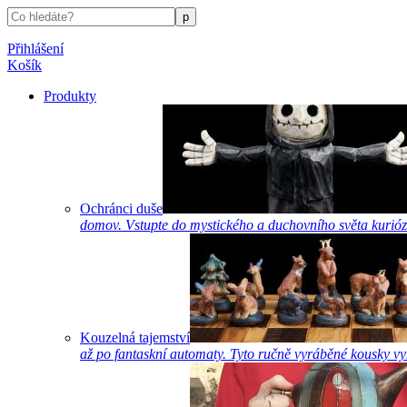
Přihlášení
Košík
Produkty
Ochránci duše
domov. Vstupte do mystického a duchovního světa kurióz
Kouzelná tajemství
až po fantaskní automaty. Tyto ručně vyráběné kousky vyk