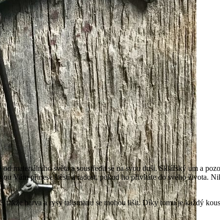
e od materiálního světa a soustředit se na svou duši. Sklářský um a po
u Vám přinese štěstí a radost, pokud ho přivítáte do svého života. Ni
 takže barva a rysy talismanu se mohou lišit. Díky tomu je každý kou