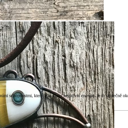
ními schopnostmi, který Vás zbaví negativní energie. Je to skutečně ok