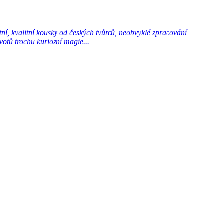
í, kvalitní kousky od českých tvůrců, neobvyklé zpracování
votů trochu kuriozní magie...