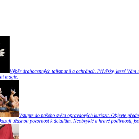
Výběr drahocenných talismanů a ochránců. Přívěsky, které Vám pr
ní magie.
Vstupte do našeho světa opravdových kuriozit. Objevte předm
azují úžasnou pozornost k detailům. Neobvyklé a hravé podivnosti, jsou