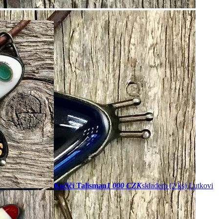
Kočičí Talisman
1 000 CZK
skladem (2 ks)
Lutkovi