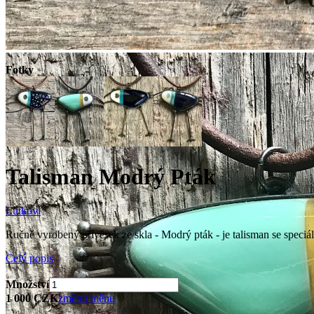
Fotky
Talisman Modrý Pták
Lutkovi
Ručně vyrobený přívěsek ze skla - Modrý pták - je talisman se speciál
Celý popis
Množství
1 000 CZK
změnit měnu