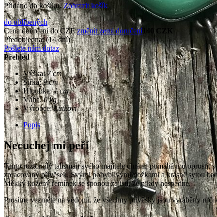
Přidáno do košíku.
Zobrazit košík
do oblíbených
Cena doručení do CZE.
změnit zemi doručení
140 CZK
Předobjednat
(14 dní)
Pošlete nám dotaz
Přehled
Výška:
7 cm
Šířka:
9 cm
Hloubka:
1 cm
Váha:
0 kg
Výrobce:
Lutkovi
Popis
Necuchej mi peří
Tento roztomilý talisman svého majitele chrání, pomáhá mu oprostit s
zpracovaný přívěsek. Svými pohyblivými nožkami a krásně sytou barvo
Měkký kožený řemínek se sponou zajistí, že nikdy nespadne.
Prosíme vezměte na vědomí, že všechny přívěsky jsou vyráběny ručně,