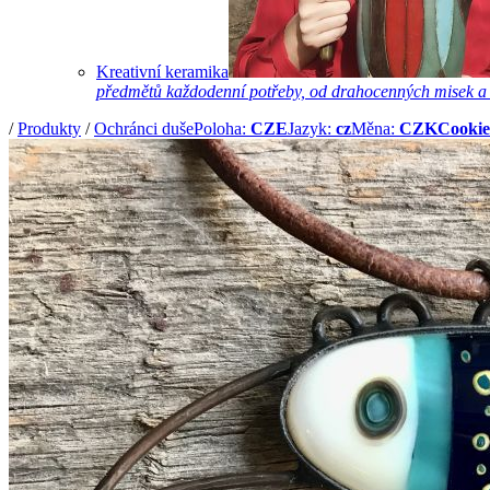
Kreativní keramika
předmětů každodenní potřeby, od drahocenných misek a hrn
/
Produkty
/
Ochránci duše
Poloha:
CZE
Jazyk:
cz
Měna:
CZK
Cookie