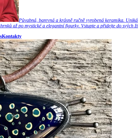
Půvabná, barevná a krásně ručně vyrobená keramika. Unikátn
ků až po mystické a elegantní figurky. Vstupte a přidejte do svých ži
s
Kontakty