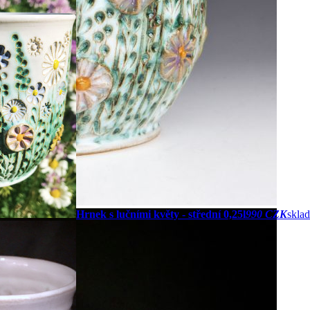
Hrnek s lučními květy - střední 0,25l
990 CZK
skla