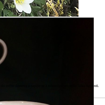
do svého domova a napijte se z tohoto květinového šálku hojnosti.