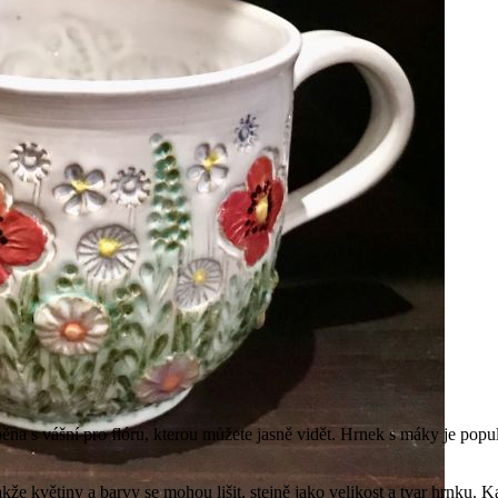
běna s vášní pro flóru, kterou můžete jasně vidět. Hrnek s máky je popul
e květiny a barvy se mohou lišit, stejně jako velikost a tvar hrnku. K