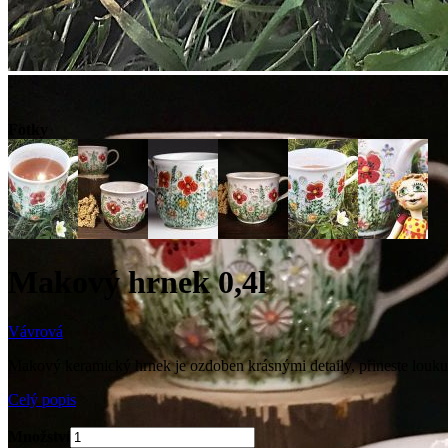
Fotky
Makový hrnek 0,4l
Vávrová
Makový keramický hrnek je ozdoben krásnými detaily, přineste louku 
Celý popis
Množství