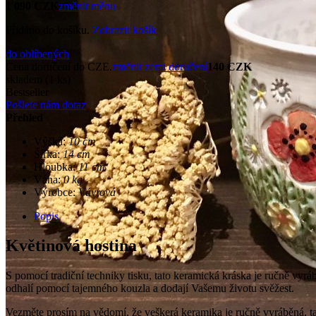
1 090 CZK
změnit měnu
Přidáno do košíku.
Zobrazit košík
do oblíbených
Cena doručení do CZE.
změnit zemi doručení
140 CZK
skladem (1 ks)
Bestseller
Pošlete nám dotaz
Přehled
Výška:
10 cm
Šířka:
14 cm
Hloubka:
11 cm
Váha:
0 kg
Výrobce:
Vávrová
Popis
Květinová hostina
S pomocí tradiční techniky tisku, tato keramická kráska je ručně vyrá
odhalí pomocí tajemného kouzla a dodají Vašemu životu svěžest.
Vezměte prosím na vědomí, že veškerá keramika je ručně vyráběná, takž