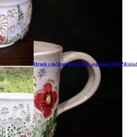
Hrnek s lučními květy 0,2l - espresso
790 CZK
skla