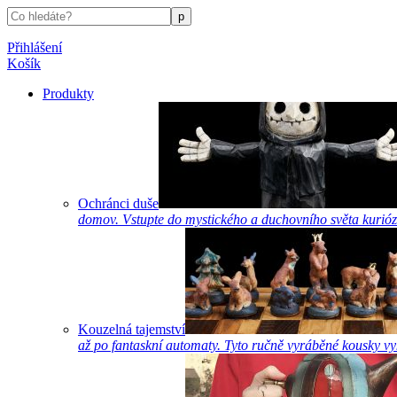
Přihlášení
Košík
Produkty
Ochránci duše
domov. Vstupte do mystického a duchovního světa kurióz
Kouzelná tajemství
až po fantaskní automaty. Tyto ručně vyráběné kousky vyk