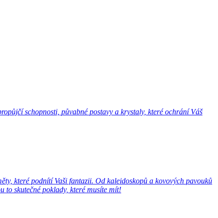
opůjčí schopnosti, půvabné postavy a krystaly, které ochrání Váš
ěty, které podnítí Vaši fantazii. Od kaleidoskopů a kovových pavouků
 to skutečné poklady, které musíte mít!