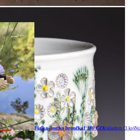
Fialka- loutka broučka
1 190 CZK
skladem (3 ks)
No