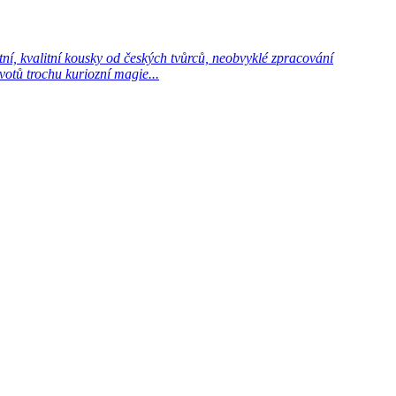
í, kvalitní kousky od českých tvůrců, neobvyklé zpracování
votů trochu kuriozní magie...