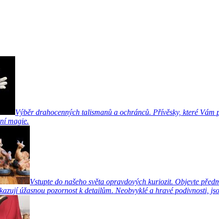
Výběr drahocenných talismanů a ochránců. Přívěsky, které Vám pr
ní magie.
Vstupte do našeho světa opravdových kuriozit. Objevte předm
azují úžasnou pozornost k detailům. Neobvyklé a hravé podivnosti, jsou