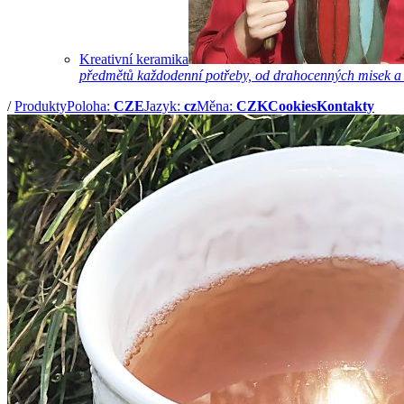
Kreativní keramika
předmětů každodenní potřeby, od drahocenných misek a hrn
/
Produkty
Poloha:
CZE
Jazyk:
cz
Měna:
CZK
Cookies
Kontakty