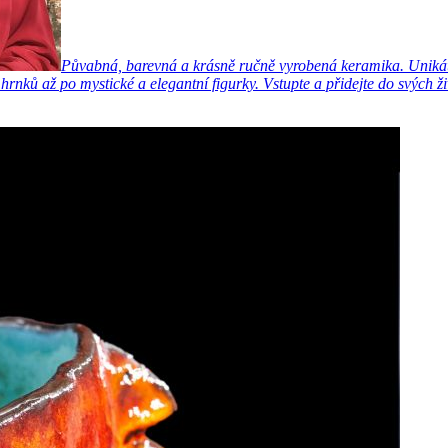
Půvabná, barevná a krásně ručně vyrobená keramika. Unikátn
ků až po mystické a elegantní figurky. Vstupte a přidejte do svých ži