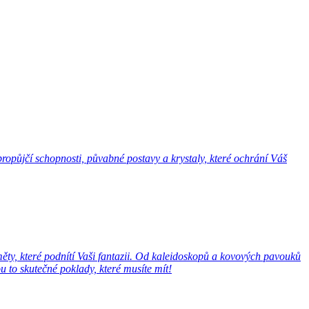
opůjčí schopnosti, půvabné postavy a krystaly, které ochrání Váš
ěty, které podnítí Vaši fantazii. Od kaleidoskopů a kovových pavouků
 to skutečné poklady, které musíte mít!