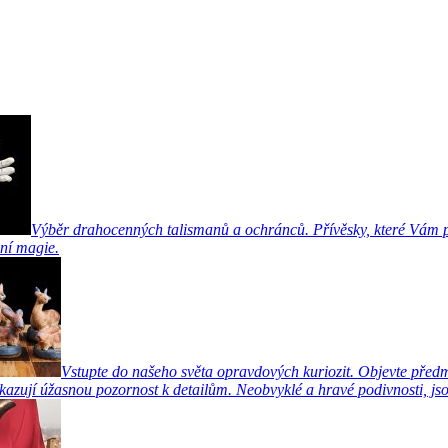
Výběr drahocenných talismanů a ochránců. Přívěsky, které Vám pr
ní magie.
Vstupte do našeho světa opravdových kuriozit. Objevte předm
azují úžasnou pozornost k detailům. Neobvyklé a hravé podivnosti, jsou