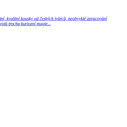
í, kvalitní kousky od českých tvůrců, neobvyklé zpracování
votů trochu kuriozní magie...