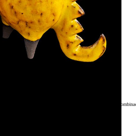
 tato rozkošná keramika rozproudí vaši fantazii! Živé barevné kombina
kouzelným zázrakem.
roto se barvy a styly mohou lišit od zobrazených fotografií.