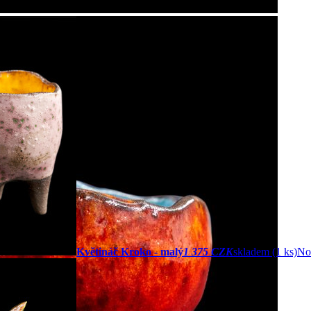
Květináč Kroko - malý
1 375 CZK
skladem (1 ks)
No