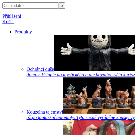
Přihlášení
Košík
Produkty
Ochránci duše
domov. Vstupte do mystického a duchovního světa kurióz
Kouzelná tajemství
až po fantaskní automaty. Tyto ručně vyráběné kousky vyk