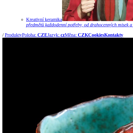
Kreativní keramika
předmětů každodenní potřeby, od drahocenných misek a hrn
/
Produkty
Poloha:
CZE
Jazyk:
cz
Měna:
CZK
Cookies
Kontakty