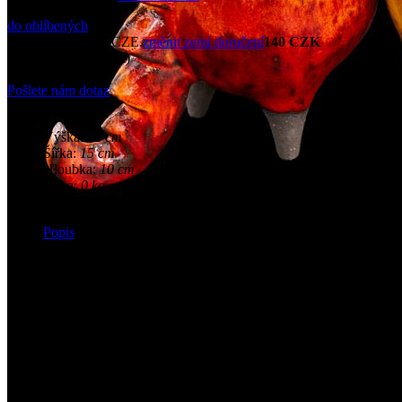
do oblíbených
Cena doručení do CZE.
změnit zemi doručení
140 CZK
Předobjednat
(25 dní)
Novinka
Pošlete nám dotaz
Přehled
Výška:
12 cm
Šířka:
15 cm
Hloubka:
10 cm
Váha:
0 kg
Výrobce:
Andrej Frič
Popis
Krokodýlí krása!
Jako z dávných časů, ze středověké hostiny nebo čarodějova doupěte,
blízkého nebo pro vás k založení sbírky a ozdobení vašeho domova 
Vezměte prosím na vědomí, že veškerá keramika je vyráběna ručně, a p
Související produkty