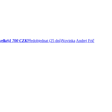
velké)
1 700 CZK
Předobjednat
(25 dní)
Novinka
Andrej Frič