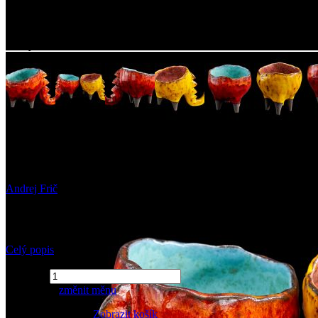
Fotky
Květináč Kroko - velký
Andrej Frič
Barevné ručně vyráběné keramické květináče Kroko dorazily do Curio
rozhodnete vy. Tyto výtvory jako z fantasy filmu vás jistě zaujmou. T
Celý popis
Množství
1 650 CZK
změnit měnu
Přidáno do košíku.
Zobrazit košík