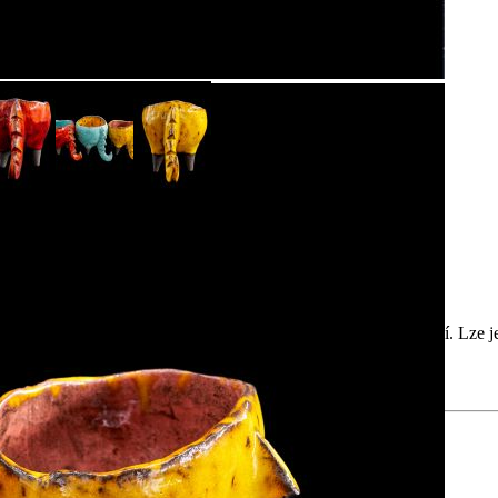
matu. Díky svému neobvyklému ocásku jsou velmi univerzální. Lze je p
ak do toho, popusťte uzdu své fantazii.