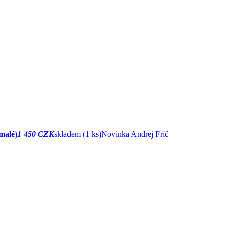
malé)
1 450 CZK
skladem (1 ks)
Novinka
Andrej Frič