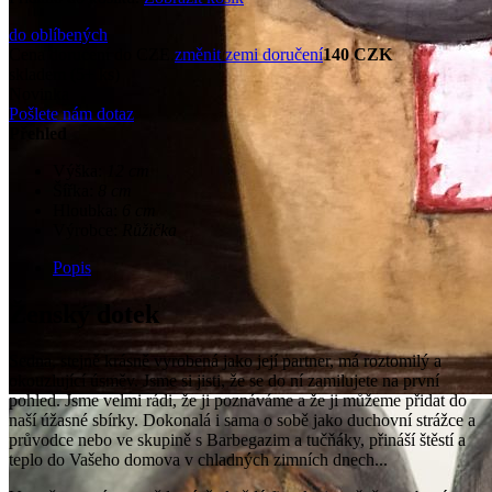
do oblíbených
Cena doručení do CZE.
změnit zemi doručení
140 CZK
skladem (5+ ks)
Novinka
Pošlete nám dotaz
Přehled
Výška:
12 cm
Šířka:
8 cm
Hloubka:
6 cm
Výrobce:
Růžička
Popis
Ženský dotek
Sedna, stejně krásně vyrobená jako její partner, má roztomilý a
okouzlující úsměv. Jsme si jisti, že se do ní zamilujete na první
pohled. Jsme velmi rádi, že ji poznáváme a že ji můžeme přidat do
naší úžasné sbírky. Dokonalá i sama o sobě jako duchovní strážce a
průvodce nebo ve skupině s Barbegazim a tučňáky, přináší štěstí a
teplo do Vašeho domova v chladných zimních dnech...