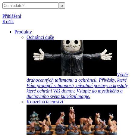
Přihlášení
Košík
Produkty
Ochránci duše
Výběr
drahocenných talismanů a ochránců. Přívěsky, které
Vám propůjčí schopnosti, půvabné postavy a krystaly,
které ochrání Váš domov. Vstupte do mystického a
duchovního světa kuriózní magie.
Kouzelná tajemství