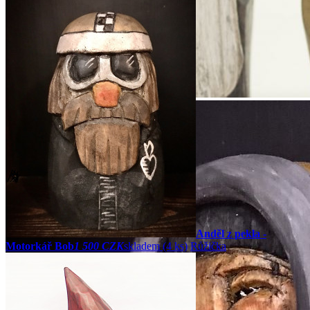
Anděl z pekla -
Motorkář Bob
1 500 CZK
skladem (4 ks)
Růžička