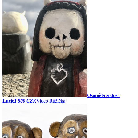
Osamělá srdce -
Lucie
1 500 CZK
Video
Růžička