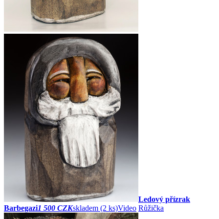
Ledový přízrak
Barbegazi
1 500 CZK
skladem (2 ks)
Video
Růžička