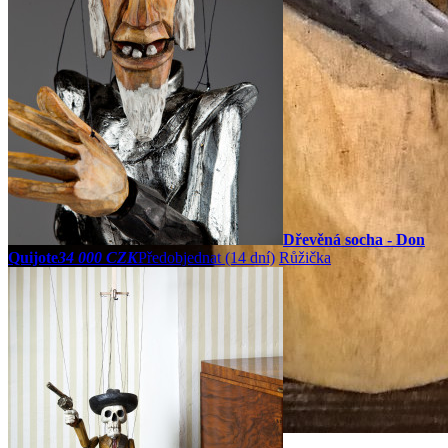
Dřevěná socha - Don
Quijote
34 000 CZK
Předobjednat
(14 dní)
Růžička
ZOOM