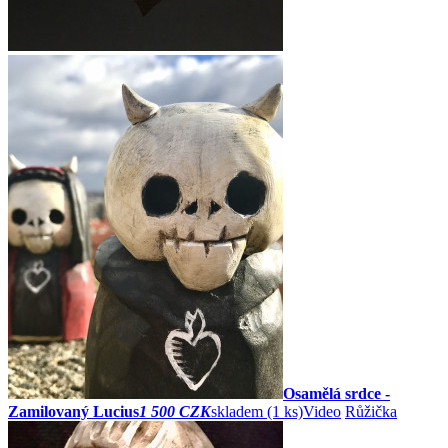
Osamělá srdce -
Zamilovaný Lucius
1 500 CZK
skladem (1 ks)
Video
Růžička