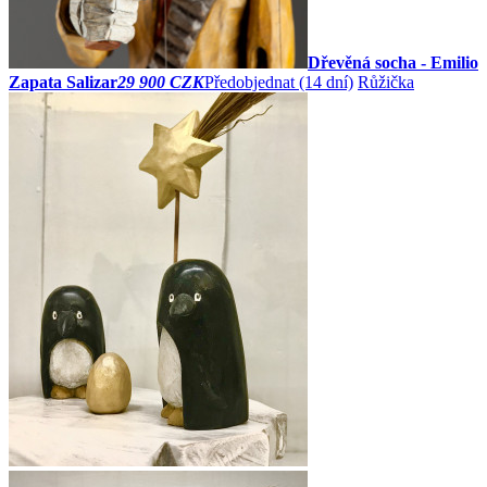
Dřevěná socha - Emilio
Zapata Salizar
29 900 CZK
Předobjednat
(14 dní)
Růžička