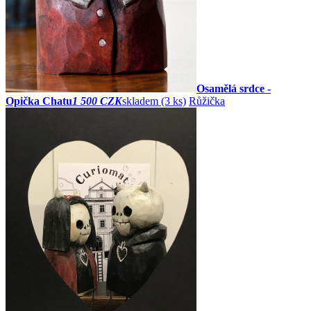
Osamělá srdce -
Opička Chatu
1 500 CZK
skladem (3 ks)
Růžička