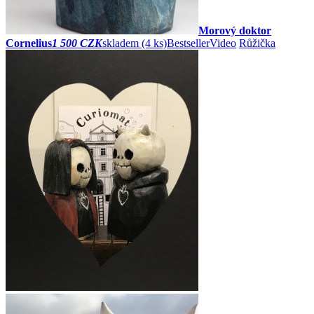
Morový doktor
Cornelius
1 500 CZK
skladem (4 ks)
Bestseller
Video
Růžička