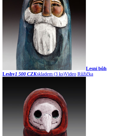
Lesní bůh
Leshy
1 500 CZK
skladem (3 ks)
Video
Růžička