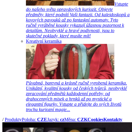
Vstupte
do našeho světa opravdových kuriozit. Objevte
předměty, které podnítí Vaši fantazii. Od kaleidoskopů a
kovových pavouků až po fantaskní automaty. Tyto
ručně vyráběné kousky vykazují úžasnou pozornost k
detailům. Neobvyklé a hravé podivnosti, jsou to
skutečné poklady, které musíte mít!
Kreativní keramika
Půvabná, barevná a krásně ručně vyrobená keramika.
Unikátní, kvalitní kousky od českých tvůrců, neobvyklé
zpracování předmětů každodenní potřeby, od
drahocenných misek a hrnků až po mystické a
elegantní figurky. Vstupte a přidejte do svých životů
trochu kuriozní magie...
/
Produkty
Poloha:
CZE
Jazyk:
cz
Měna:
CZK
Cookies
Kontakty
Fotky