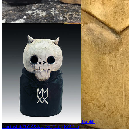
Ďáblík
Lucius
1 500 CZK
skladem (1 ks)
Růžička