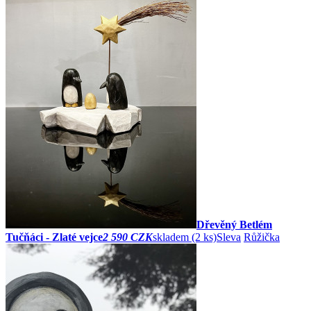
Dřevěný Betlém
Tučňáci - Zlaté vejce
2 590 CZK
skladem (2 ks)
Sleva
Růžička