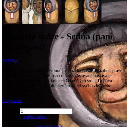
Osamělá srdce - Sedna (paní
Barbegazi)
Růžička
Inuitská láska přichází se Sednou - manželkou Barbegaziho - právě
včas na Valentýna. Tento krásná ručně vyřezávaná postava je
dokonalým doplňkem naší kolekce Osamělých srdcí. Dodává
ženský nádech do jakéhokoli interiéru a drží svého zlobivého
partnera na uzdě.
Celý popis
Množství
1 500 CZK
změnit měnu
Přidáno do košíku.
Zobrazit košík