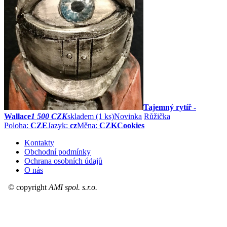
Tajemný rytíř -
Wallace
1 500 CZK
skladem (1 ks)
Novinka
Růžička
Poloha:
CZE
Jazyk:
cz
Měna:
CZK
Cookies
Kontakty
Obchodní podmínky
Ochrana osobních údajů
O nás
© copyright
AMI spol. s.r.o.