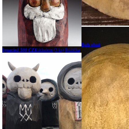
Bůh ohně
Ignacio
1 500 CZK
skladem (3 ks)
Růžička