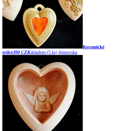
Keramické
srdce
390 CZK
skladem (5 ks)
Jensovska