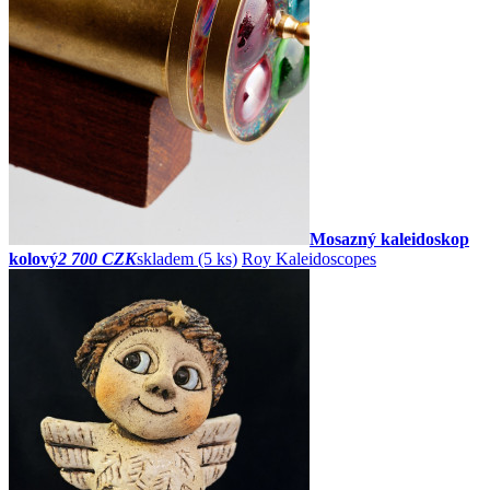
Mosazný kaleidoskop
kolový
2 700 CZK
skladem (5 ks)
Roy Kaleidoscopes