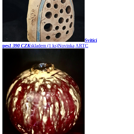
Svítící
pes
1 390 CZK
skladem (1 ks)
Novinka
ARTC