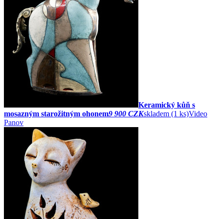
Keramický kůň s
mosazným starožitným ohonem
9 900 CZK
skladem (1 ks)
Video
Panov