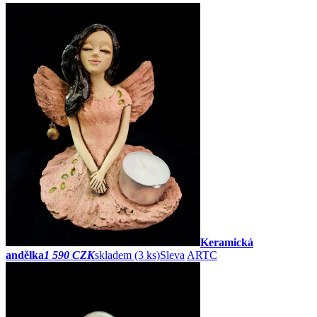
Keramická
andělka
1 590 CZK
skladem (3 ks)
Sleva
ARTC