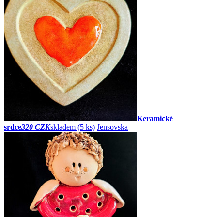
Keramické
srdce
320 CZK
skladem (5 ks)
Jensovska