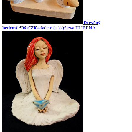
Dřevěný
betlém
1 590 CZK
skladem (1 ks)
Sleva
HUBENA