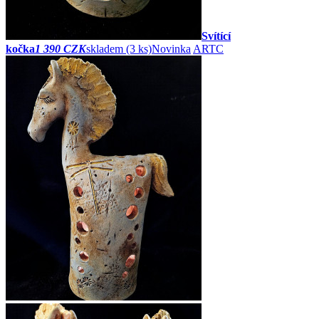
Svítící
kočka
1 390 CZK
skladem (3 ks)
Novinka
ARTC