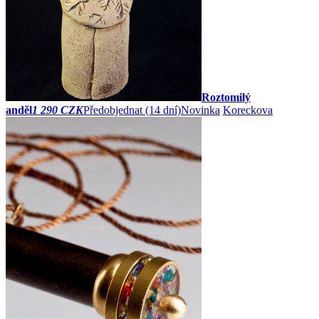
Roztomilý
anděl
1 290 CZK
Předobjednat
(14 dní)
Novinka
Koreckova