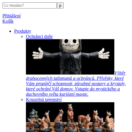
Přihlášení
Košík
Produkty
Ochránci duše
Výběr
drahocenných talismanů a ochránců. Přívěsky, které
Vám propůjčí schopnosti, půvabné postavy a krystaly,
které ochrání Váš domov. Vstupte do mystického a
duchovního světa kuriózní magie.
Kouzelná tajemství