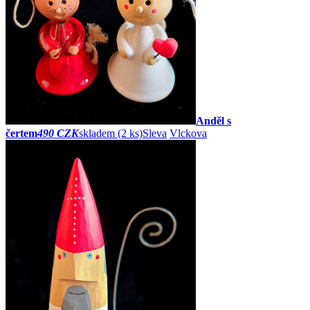
Anděl s
čertem
490 CZK
skladem (2 ks)
Sleva
Vlckova