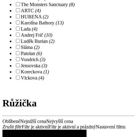
The Monsters Sanctuary
(8)
ARTC
(4)
HUBENA
(2)
Karolína Bathory
(13)
Lada
(4)
Andrej Frič
(10)
Luděk Burian
(2)
Sláma
(2)
Patolan
(6)
Vondrich
(3)
Jensovska
(3)
Koreckova
(1)
Vlckova
(4)
Růžička
Oblíbené
Nejnižší cena
Nejvyšší cena
Zrušit filtr
Filtr je aktivní
Filtr je aktivní a prázdný
Nastavení filtru