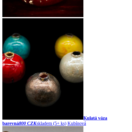
Kulatá váza
barevná
800 CZK
skladem (5+ ks)
Kubínová