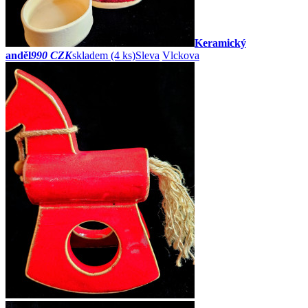
Keramický
anděl
990 CZK
skladem (4 ks)
Sleva
Vlckova