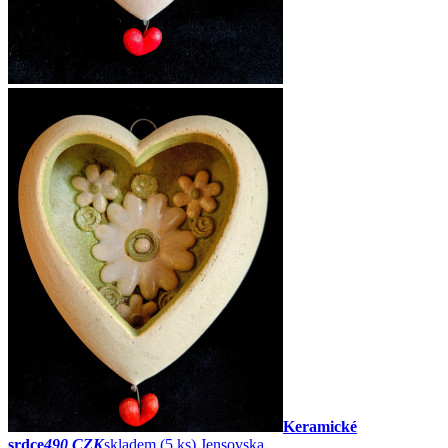
Keramické
srdce
490 CZK
skladem (5 ks)
Jensovska