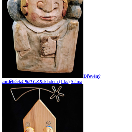
Dřevěný
andělíček
4 900 CZK
skladem (1 ks)
Sláma