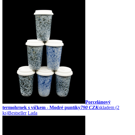
Porcelánový
termohrnek s víčkem - Modré puntíky
790 CZK
skladem (2
ks)
Bestseller
Lada