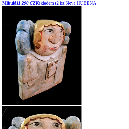
Mikuláš
1 290 CZK
skladem (2 ks)
Sleva
HUBENA