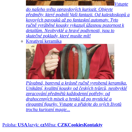
Vstupte
do našeho světa opravdových kuriozit. Objevte
předměty, které podnítí Vaši fantazii. Od kaleidoskopů a
kovových pavouků až po fantaskní automaty. Tyto
ručně vyráběné kousky vykazují úžasnou pozornost k
detailům. Neobvyklé a hravé podivnosti, jsou to
skutečné poklady, které musíte mít!
Kreativní keramika
Půvabná, barevná a krásně ručně vyrobená keramika.
Unikátní, kvalitní kousky od českých tvůrců, neobvyklé
zpracování předmětů každodenní potřeby, od
drahocenných misek a hrnků až po mystické a
elegantní figurky. Vstupte a přidejte do svých životů
trochu kuriozní magie...
Poloha:
USA
Jazyk:
cz
Měna:
CZK
Cookies
Kontakty